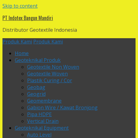
Skip to content
PT Indotex Bangun Mandiri
Distributor Geotextile Indonesia
Produk Kami
Produk Kami
Home
Geoteknikal Produk
Geotextile Non Woven
Geotextile Woven
Plastik Curing / Cor
Geobag
Geogrid
Geomembrane
Gabion Wire / Kawat Bronjong
Pipa HDPE
Vertical Drain
Geoteknikal Equipment
Auto Level