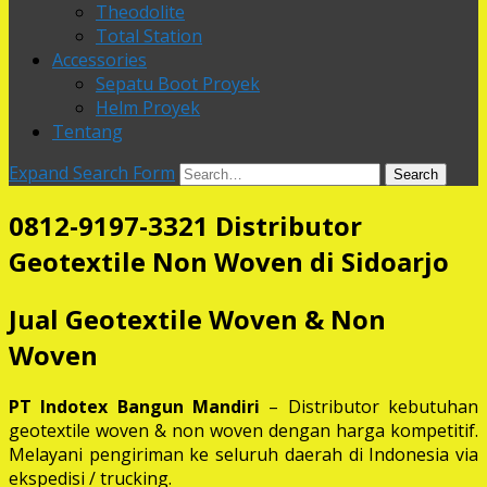
Theodolite
Total Station
Accessories
Sepatu Boot Proyek
Helm Proyek
Tentang
Expand Search Form
Search
0812-9197-3321 Distributor
Geotextile Non Woven di Sidoarjo
Jual Geotextile Woven & Non
Woven
PT Indotex Bangun Mandiri
– Distributor kebutuhan
geotextile woven & non woven dengan harga kompetitif.
Melayani pengiriman ke seluruh daerah di Indonesia via
ekspedisi / trucking.