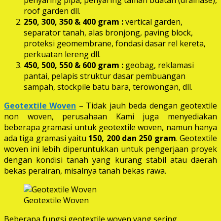
roof garden dll.
250, 300, 350 & 400 gram
:
vertical garden,
separator tanah, alas bronjong, paving block,
proteksi geomembrane, fondasi dasar rel kereta,
perkuatan lereng dll.
450, 500, 550 & 600 gram :
geobag, reklamasi
pantai, pelapis struktur dasar pembuangan
sampah, stockpile batu bara, terowongan, dll.
Geotextile Woven
– Tidak jauh beda dengan geotextile
non woven, perusahaan Kami juga menyediakan
beberapa gramasi untuk geotextile woven, namun hanya
ada tiga gramasi yaitu
150, 200 dan 250 gram
. Geotextile
woven ini lebih diperuntukkan untuk pengerjaan proyek
dengan kondisi tanah yang kurang stabil atau daerah
bekas perairan, misalnya tanah bekas rawa.
Geotextile Woven
Beberapa fungsi geotextile woven yang sering