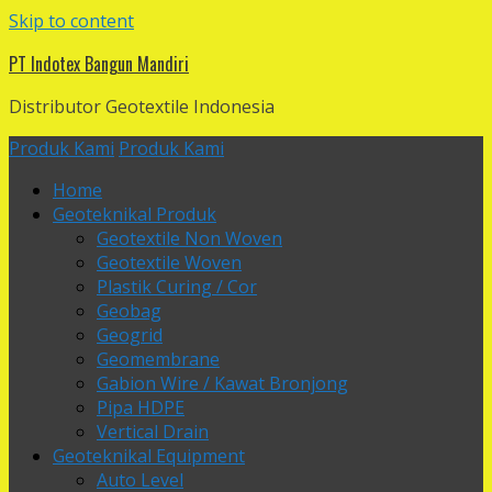
Skip to content
PT Indotex Bangun Mandiri
Distributor Geotextile Indonesia
Produk Kami
Produk Kami
Home
Geoteknikal Produk
Geotextile Non Woven
Geotextile Woven
Plastik Curing / Cor
Geobag
Geogrid
Geomembrane
Gabion Wire / Kawat Bronjong
Pipa HDPE
Vertical Drain
Geoteknikal Equipment
Auto Level