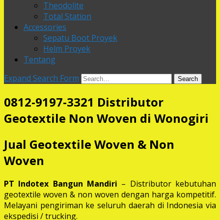
Theodolite
Total Station
Accessories
Sepatu Boot Proyek
Helm Proyek
Tentang
Expand Search Form
Search
0812-9197-3321 Distributor
Geotextile Non Woven di Wonogiri
Jual Geotextile Woven & Non
Woven
PT Indotex Bangun Mandiri
– Distributor kebutuhan
geotextile woven & non woven dengan harga kompetitif.
Melayani pengiriman ke seluruh daerah di Indonesia via
ekspedisi / trucking.