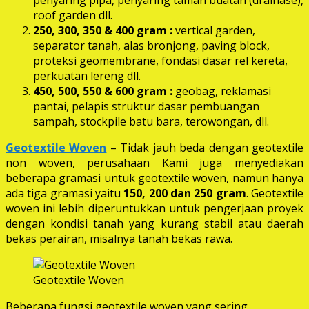
roof garden dll.
250, 300, 350 & 400 gram
:
vertical garden,
separator tanah, alas bronjong, paving block,
proteksi geomembrane, fondasi dasar rel kereta,
perkuatan lereng dll.
450, 500, 550 & 600 gram :
geobag, reklamasi
pantai, pelapis struktur dasar pembuangan
sampah, stockpile batu bara, terowongan, dll.
Geotextile Woven
– Tidak jauh beda dengan geotextile
non woven, perusahaan Kami juga menyediakan
beberapa gramasi untuk geotextile woven, namun hanya
ada tiga gramasi yaitu
150, 200 dan 250 gram
. Geotextile
woven ini lebih diperuntukkan untuk pengerjaan proyek
dengan kondisi tanah yang kurang stabil atau daerah
bekas perairan, misalnya tanah bekas rawa.
Geotextile Woven
Beberapa fungsi geotextile woven yang sering