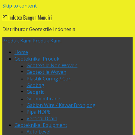
Skip to content
PT Indotex Bangun Mandiri
Distributor Geotextile Indonesia
Produk Kami
Produk Kami
Home
Geoteknikal Produk
Geotextile Non Woven
Geotextile Woven
Plastik Curing / Cor
Geobag
Geogrid
Geomembrane
Gabion Wire / Kawat Bronjong
Pipa HDPE
Vertical Drain
Geoteknikal Equipment
Auto Level