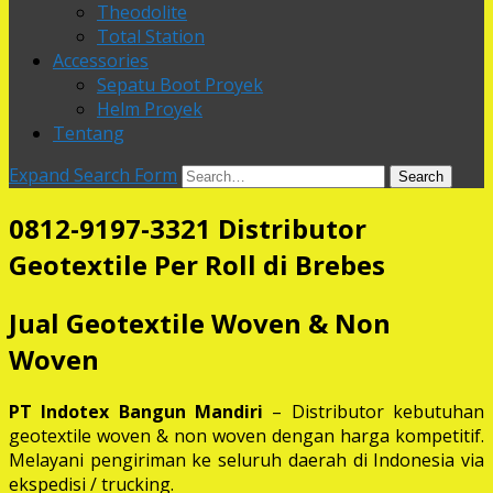
Theodolite
Total Station
Accessories
Sepatu Boot Proyek
Helm Proyek
Tentang
Expand Search Form
Search
0812-9197-3321 Distributor
Geotextile Per Roll di Brebes
Jual Geotextile Woven & Non
Woven
PT Indotex Bangun Mandiri
– Distributor kebutuhan
geotextile woven & non woven dengan harga kompetitif.
Melayani pengiriman ke seluruh daerah di Indonesia via
ekspedisi / trucking.