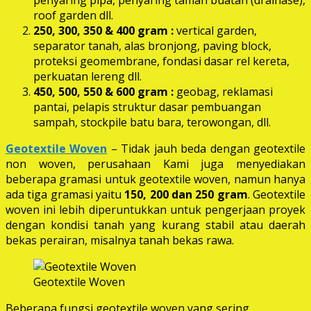
roof garden dll.
250, 300, 350 & 400 gram
:
vertical garden,
separator tanah, alas bronjong, paving block,
proteksi geomembrane, fondasi dasar rel kereta,
perkuatan lereng dll.
450, 500, 550 & 600 gram :
geobag, reklamasi
pantai, pelapis struktur dasar pembuangan
sampah, stockpile batu bara, terowongan, dll.
Geotextile Woven
– Tidak jauh beda dengan geotextile
non woven, perusahaan Kami juga menyediakan
beberapa gramasi untuk geotextile woven, namun hanya
ada tiga gramasi yaitu
150, 200 dan 250 gram
. Geotextile
woven ini lebih diperuntukkan untuk pengerjaan proyek
dengan kondisi tanah yang kurang stabil atau daerah
bekas perairan, misalnya tanah bekas rawa.
Geotextile Woven
Beberapa fungsi geotextile woven yang sering