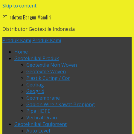
Skip to content
PT Indotex Bangun Mandiri
Distributor Geotextile Indonesia
Produk Kami
Produk Kami
Home
Geoteknikal Produk
Geotextile Non Woven
Geotextile Woven
Plastik Curing / Cor
Geobag
Geogrid
Geomembrane
Gabion Wire / Kawat Bronjong
Pipa HDPE
Vertical Drain
Geoteknikal Equipment
Auto Level