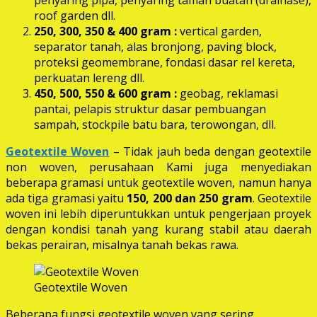
roof garden dll.
250, 300, 350 & 400 gram
:
vertical garden,
separator tanah, alas bronjong, paving block,
proteksi geomembrane, fondasi dasar rel kereta,
perkuatan lereng dll.
450, 500, 550 & 600 gram :
geobag, reklamasi
pantai, pelapis struktur dasar pembuangan
sampah, stockpile batu bara, terowongan, dll.
Geotextile Woven
– Tidak jauh beda dengan geotextile
non woven, perusahaan Kami juga menyediakan
beberapa gramasi untuk geotextile woven, namun hanya
ada tiga gramasi yaitu
150, 200 dan 250 gram
. Geotextile
woven ini lebih diperuntukkan untuk pengerjaan proyek
dengan kondisi tanah yang kurang stabil atau daerah
bekas perairan, misalnya tanah bekas rawa.
Geotextile Woven
Beberapa fungsi geotextile woven yang sering