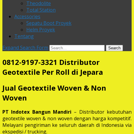
Theodolite
Total Station
Accessories
Sepatu Boot Proyek
Helm Proyek
Tentang
Expand Search Form
Search
0812-9197-3321 Distributor
Geotextile Per Roll di Jepara
Jual Geotextile Woven & Non
Woven
PT Indotex Bangun Mandiri
– Distributor kebutuhan
geotextile woven & non woven dengan harga kompetitif.
Melayani pengiriman ke seluruh daerah di Indonesia via
ekspedisi / trucking.