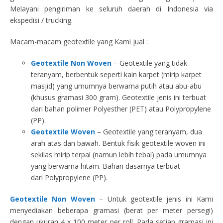
Melayani pengiriman ke seluruh daerah di Indonesia via
ekspedisi / trucking.
Macam-macam geotextile yang Kami jual :
Geotextile Non Woven
– Geotextile yang tidak
teranyam, berbentuk seperti kain karpet (mirip karpet
masjid) yang umumnya berwarna putih atau abu-abu
(khusus gramasi 300 gram). Geotextile jenis ini terbuat
dari bahan polimer Polyesther (PET) atau Polypropylene
(PP).
Geotextile Woven
– Geotextile yang teranyam, dua
arah atas dan bawah. Bentuk fisik geotextile woven ini
sekilas mirip terpal (namun lebih tebal) pada umumnya
yang berwarna hitam. Bahan dasarnya terbuat
dari Polypropylene (PP).
Geotextile Non Woven
– Untuk geotextile jenis ini Kami
menyediakan beberapa gramasi (berat per meter persegi)
dengan ukuran 4 x 100 meter per roll. Pada setiap gramasi ini