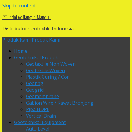
Skip to content
PT Indotex Bangun Mandiri
Distributor Geotextile Indonesia
Produk Kami
Produk Kami
Home
Geoteknikal Produk
Geotextile Non Woven
Geotextile Woven
Plastik Curing / Cor
Geobag
Geogrid
Geomembrane
Gabion Wire / Kawat Bronjong
Pipa HDPE
Vertical Drain
Geoteknikal Equipment
Auto Level