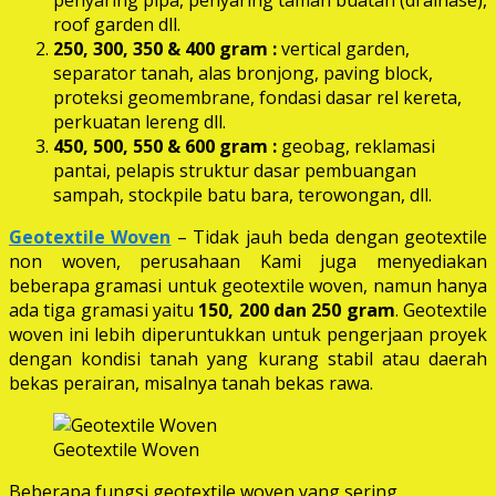
roof garden dll.
250, 300, 350 & 400 gram
:
vertical garden,
separator tanah, alas bronjong, paving block,
proteksi geomembrane, fondasi dasar rel kereta,
perkuatan lereng dll.
450, 500, 550 & 600 gram :
geobag, reklamasi
pantai, pelapis struktur dasar pembuangan
sampah, stockpile batu bara, terowongan, dll.
Geotextile Woven
– Tidak jauh beda dengan geotextile
non woven, perusahaan Kami juga menyediakan
beberapa gramasi untuk geotextile woven, namun hanya
ada tiga gramasi yaitu
150, 200 dan 250 gram
. Geotextile
woven ini lebih diperuntukkan untuk pengerjaan proyek
dengan kondisi tanah yang kurang stabil atau daerah
bekas perairan, misalnya tanah bekas rawa.
Geotextile Woven
Beberapa fungsi geotextile woven yang sering