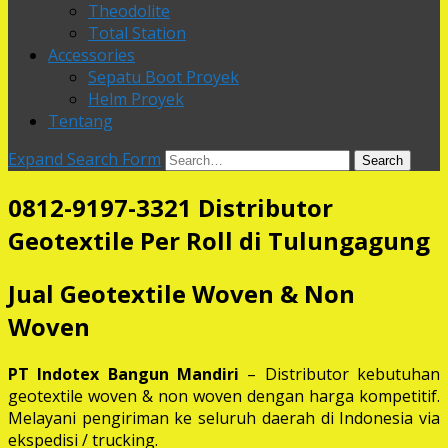
Theodolite
Total Station
Accessories
Sepatu Boot Proyek
Helm Proyek
Tentang
Expand Search Form
Search
0812-9197-3321 Distributor
Geotextile Per Roll di Tulungagung
Jual Geotextile Woven & Non
Woven
PT Indotex Bangun Mandiri
– Distributor kebutuhan
geotextile woven & non woven dengan harga kompetitif.
Melayani pengiriman ke seluruh daerah di Indonesia via
ekspedisi / trucking.