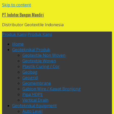
Skip to content
PT Indotex Bangun Mandiri
Distributor Geotextile Indonesia
Produk Kami
Produk Kami
Home
Geoteknikal Produk
Geotextile Non Woven
Geotextile Woven
Plastik Curing / Cor
Geobag
Geogrid
Geomembrane
Gabion Wire / Kawat Bronjong
Pipa HDPE
Vertical Drain
Geoteknikal Equipment
Auto Level