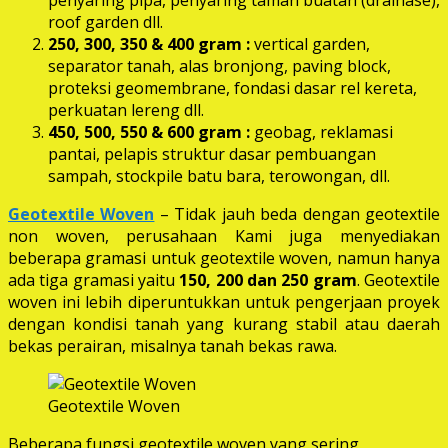
roof garden dll.
250, 300, 350 & 400 gram
:
vertical garden,
separator tanah, alas bronjong, paving block,
proteksi geomembrane, fondasi dasar rel kereta,
perkuatan lereng dll.
450, 500, 550 & 600 gram :
geobag, reklamasi
pantai, pelapis struktur dasar pembuangan
sampah, stockpile batu bara, terowongan, dll.
Geotextile Woven
– Tidak jauh beda dengan geotextile
non woven, perusahaan Kami juga menyediakan
beberapa gramasi untuk geotextile woven, namun hanya
ada tiga gramasi yaitu
150, 200 dan 250 gram
. Geotextile
woven ini lebih diperuntukkan untuk pengerjaan proyek
dengan kondisi tanah yang kurang stabil atau daerah
bekas perairan, misalnya tanah bekas rawa.
Geotextile Woven
Beberapa fungsi geotextile woven yang sering