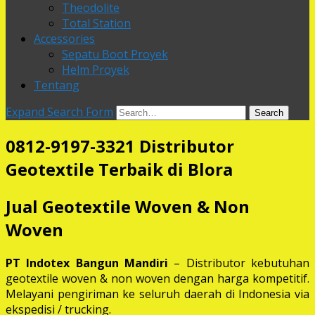
Theodolite
Total Station
Accessories
Sepatu Boot Proyek
Helm Proyek
Tentang
Expand Search Form
Search
0812-9197-3321 Distributor
Geotextile Terbaik di Blora
Jual Geotextile Woven & Non
Woven
PT Indotex Bangun Mandiri
– Distributor kebutuhan
geotextile woven & non woven dengan harga kompetitif.
Melayani pengiriman ke seluruh daerah di Indonesia via
ekspedisi / trucking.