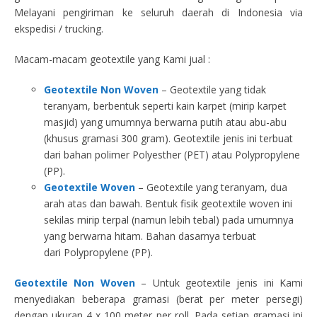
Melayani pengiriman ke seluruh daerah di Indonesia via
ekspedisi / trucking.
Macam-macam geotextile yang Kami jual :
Geotextile Non Woven
– Geotextile yang tidak
teranyam, berbentuk seperti kain karpet (mirip karpet
masjid) yang umumnya berwarna putih atau abu-abu
(khusus gramasi 300 gram). Geotextile jenis ini terbuat
dari bahan polimer Polyesther (PET) atau Polypropylene
(PP).
Geotextile Woven
– Geotextile yang teranyam, dua
arah atas dan bawah. Bentuk fisik geotextile woven ini
sekilas mirip terpal (namun lebih tebal) pada umumnya
yang berwarna hitam. Bahan dasarnya terbuat
dari Polypropylene (PP).
Geotextile Non Woven
– Untuk geotextile jenis ini Kami
menyediakan beberapa gramasi (berat per meter persegi)
dengan ukuran 4 x 100 meter per roll. Pada setiap gramasi ini