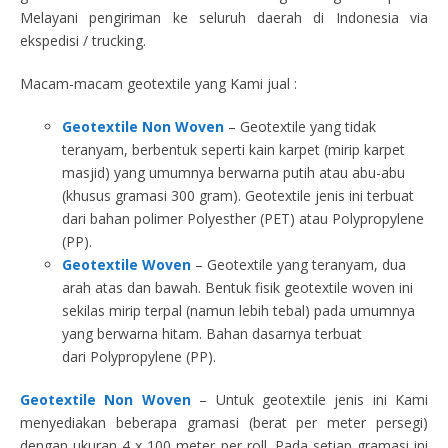
Melayani pengiriman ke seluruh daerah di Indonesia via
ekspedisi / trucking.
Macam-macam geotextile yang Kami jual :
Geotextile Non Woven
– Geotextile yang tidak
teranyam, berbentuk seperti kain karpet (mirip karpet
masjid) yang umumnya berwarna putih atau abu-abu
(khusus gramasi 300 gram). Geotextile jenis ini terbuat
dari bahan polimer Polyesther (PET) atau Polypropylene
(PP).
Geotextile Woven
– Geotextile yang teranyam, dua
arah atas dan bawah. Bentuk fisik geotextile woven ini
sekilas mirip terpal (namun lebih tebal) pada umumnya
yang berwarna hitam. Bahan dasarnya terbuat
dari Polypropylene (PP).
Geotextile Non Woven
– Untuk geotextile jenis ini Kami
menyediakan beberapa gramasi (berat per meter persegi)
dengan ukuran 4 x 100 meter per roll. Pada setiap gramasi ini