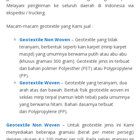
Melayani pengiriman ke seluruh daerah di Indonesia via
ekspedisi / trucking.
Macam-macam geotextile yang Kami jual :
Geotextile Non Woven
– Geotextile yang tidak
teranyam, berbentuk seperti kain karpet (mirip karpet
masjid) yang umumnya berwarna putih atau abu-abu
(khusus gramasi 300 gram). Geotextile jenis ini terbuat
dari bahan polimer Polyesther (PET) atau Polypropylene
(PP).
Geotextile Woven
– Geotextile yang teranyam, dua
arah atas dan bawah. Bentuk fisik geotextile woven ini
sekilas mirip terpal (namun lebih tebal) pada umumnya
yang berwarna hitam. Bahan dasarnya terbuat
dari Polypropylene (PP).
Geotextile Non Woven
– Untuk geotextile jenis ini Kami
menyediakan beberapa gramasi (berat per meter persegi)
dengan ukuran 4 x 100 meter per roll. Pada setiap gramasi ini