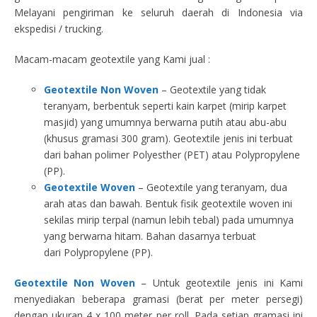
Melayani pengiriman ke seluruh daerah di Indonesia via
ekspedisi / trucking.
Macam-macam geotextile yang Kami jual :
Geotextile Non Woven
– Geotextile yang tidak
teranyam, berbentuk seperti kain karpet (mirip karpet
masjid) yang umumnya berwarna putih atau abu-abu
(khusus gramasi 300 gram). Geotextile jenis ini terbuat
dari bahan polimer Polyesther (PET) atau Polypropylene
(PP).
Geotextile Woven
– Geotextile yang teranyam, dua
arah atas dan bawah. Bentuk fisik geotextile woven ini
sekilas mirip terpal (namun lebih tebal) pada umumnya
yang berwarna hitam. Bahan dasarnya terbuat
dari Polypropylene (PP).
Geotextile Non Woven
– Untuk geotextile jenis ini Kami
menyediakan beberapa gramasi (berat per meter persegi)
dengan ukuran 4 x 100 meter per roll. Pada setiap gramasi ini