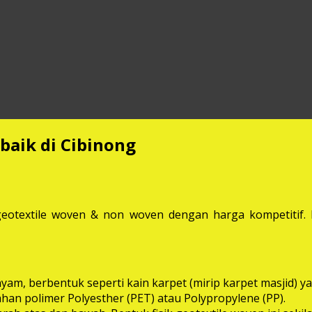
baik di Cibinong
eotextile woven & non woven dengan harga kompetitif. M
anyam, berbentuk seperti kain karpet (mirip karpet masjid
bahan polimer Polyesther (PET) atau Polypropylene (PP).