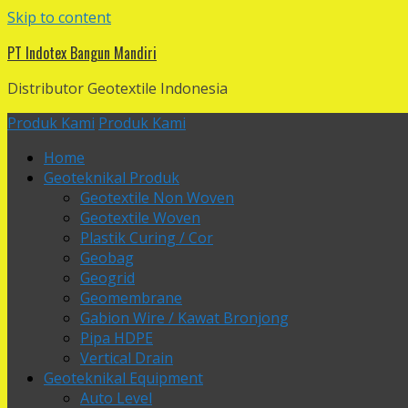
Skip to content
PT Indotex Bangun Mandiri
Distributor Geotextile Indonesia
Produk Kami
Produk Kami
Home
Geoteknikal Produk
Geotextile Non Woven
Geotextile Woven
Plastik Curing / Cor
Geobag
Geogrid
Geomembrane
Gabion Wire / Kawat Bronjong
Pipa HDPE
Vertical Drain
Geoteknikal Equipment
Auto Level