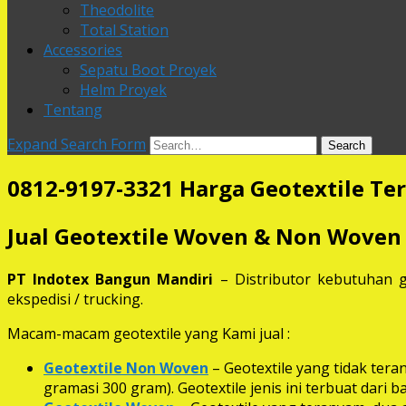
Theodolite
Total Station
Accessories
Sepatu Boot Proyek
Helm Proyek
Tentang
Expand Search Form
Search
0812-9197-3321 Harga Geotextile Ter
Jual Geotextile Woven & Non Woven
PT Indotex Bangun Mandiri
– Distributor kebutuhan g
ekspedisi / trucking.
Macam-macam geotextile yang Kami jual :
Geotextile Non Woven
– Geotextile yang tidak ter
gramasi 300 gram). Geotextile jenis ini terbuat dari 