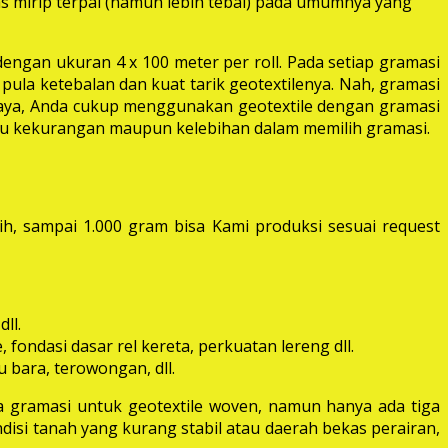
las mirip terpal (namun lebih tebal) pada umumnya yang
dengan ukuran 4 x 100 meter per roll. Pada setiap gramasi
pula ketebalan dan kuat tarik geotextilenya. Nah, gramasi
 raya, Anda cukup menggunakan geotextile dengan gramasi
itu kekurangan maupun kelebihan dalam memilih gramasi.
ih, sampai 1.000 gram bisa Kami produksi sesuai request
ll.
fondasi dasar rel kereta, perkuatan lereng dll.
 bara, terowongan, dll.
 gramasi untuk geotextile woven, namun hanya ada tiga
disi tanah yang kurang stabil atau daerah bekas perairan,