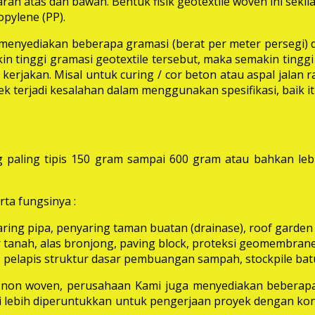
rah atas dan bawah. Bentuk fisik geotextile woven ini seki
pylene (PP).
i menyediakan beberapa gramasi (berat per meter persegi) 
in tinggi gramasi geotextile tersebut, maka semakin tinggi 
erjakan. Misal untuk curing / cor beton atau aspal jalan
k terjadi kesalahan dalam menggunakan spesifikasi, baik 
 paling tipis 150 gram sampai 600 gram atau bahkan leb
ta fungsinya :
aring pipa, penyaring taman buatan (drainase), roof garden d
 tanah, alas bronjong, paving block, proteksi geomembrane, 
 pelapis struktur dasar pembuangan sampah, stockpile batu
e non woven, perusahaan Kami juga menyediakan beberapa
ni lebih diperuntukkan untuk pengerjaan proyek dengan kon