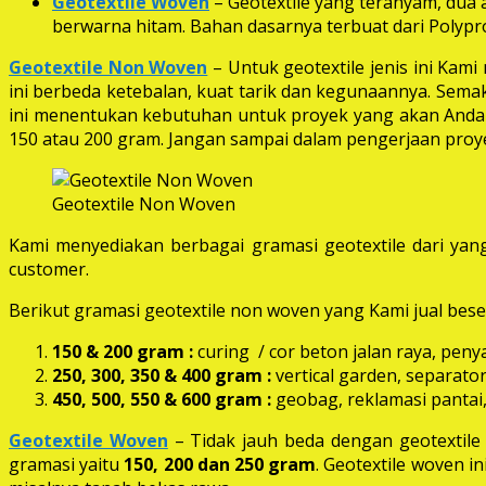
Geotextile Woven
– Geotextile yang teranyam, dua a
berwarna hitam. Bahan dasarnya terbuat dari Polypro
Geotextile Non Woven
– Untuk geotextile jenis ini Kam
ini berbeda ketebalan, kuat tarik dan kegunaannya. Semak
ini menentukan kebutuhan untuk proyek yang akan Anda k
150 atau 200 gram. Jangan sampai dalam pengerjaan proye
Geotextile Non Woven
Kami menyediakan berbagai gramasi geotextile dari yang
customer.
Berikut gramasi geotextile non woven yang Kami jual beser
150 & 200 gram :
curing / cor beton jalan raya, peny
250, 300, 350 & 400 gram
:
vertical garden, separator
450, 500, 550 & 600 gram :
geobag, reklamasi pantai,
Geotextile Woven
– Tidak jauh beda dengan geotextil
gramasi yaitu
150, 200 dan 250 gram
. Geotextile woven i