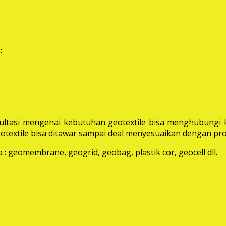
:
ltasi mengenai kebutuhan geotextile bisa menghubungi k
extile bisa ditawar sampai deal menyesuaikan dengan pro
: geomembrane, geogrid, geobag, plastik cor, geocell dll.