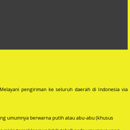
elayani pengiriman ke seluruh daerah di Indonesia via
) yang umumnya berwarna putih atau abu-abu (khusus