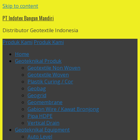
Skip to content
PT Indotex Bangun Mandiri
Distributor Geotextile Indonesia
Produk Kami
Produk Kami
Home
Geoteknikal Produk
Geotextile Non Woven
Geotextile Woven
Plastik Curing / Cor
Geobag
Geogrid
Geomembrane
Gabion Wire / Kawat Bronjong
Pipa HDPE
Vertical Drain
Geoteknikal Equipment
Auto Level