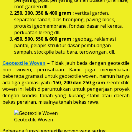
roof garden dll.
250, 300, 350 & 400 gram
:
vertical garden,
separator tanah, alas bronjong, paving block,
proteksi geomembrane, fondasi dasar rel kereta,
perkuatan lereng dll.
450, 500, 550 & 600 gram :
geobag, reklamasi
pantai, pelapis struktur dasar pembuangan
sampah, stockpile batu bara, terowongan, dll.
Geotextile Woven
– Tidak jauh beda dengan geotextile
non woven, perusahaan Kami juga menyediakan
beberapa gramasi untuk geotextile woven, namun hanya
ada tiga gramasi yaitu
150, 200 dan 250 gram
. Geotextile
woven ini lebih diperuntukkan untuk pengerjaan proyek
dengan kondisi tanah yang kurang stabil atau daerah
bekas perairan, misalnya tanah bekas rawa.
Geotextile Woven
Beberapa fungsi geotextile woven yang sering