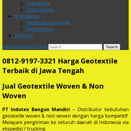
Theodolite
Total Station
Accessories
Sepatu Boot Proyek
Helm Proyek
Tentang
Expand Search Form
Search
0812-9197-3321 Harga Geotextile
Terbaik di Jawa Tengah
Jual Geotextile Woven & Non
Woven
PT Indotex Bangun Mandiri
– Distributor kebutuhan
geotextile woven & non woven dengan harga kompetitif.
Melayani pengiriman ke seluruh daerah di Indonesia via
ekspedisi / trucking.