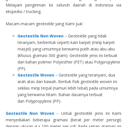
Melayani pengiriman ke seluruh daerah di Indonesia via
ekspedisi / trucking.
Macam-macam geotextile yang Kami jual :
Geotextile Non Woven
– Geotextile yang tidak
teranyam, berbentuk seperti kain karpet (mirip karpet
masjid) yang umumnya berwarna putih atau abu-abu
(khusus gramasi 300 gram). Geotextile jenis ini terbuat
dari bahan polimer Polyesther (PET) atau Polypropylene
(PP).
Geotextile Woven
– Geotextile yang teranyam, dua
arah atas dan bawah. Bentuk fisik geotextile woven ini
sekilas mirip terpal (namun lebih tebal) pada umumnya
yang berwarna hitam. Bahan dasarnya terbuat
dari Polypropylene (PP).
Geotextile Non Woven
– Untuk geotextile jenis ini Kami
menyediakan beberapa gramasi (berat per meter persegi)
dengan ukuran 4 x 100 meter per roll. Pada setiap gramasi ini