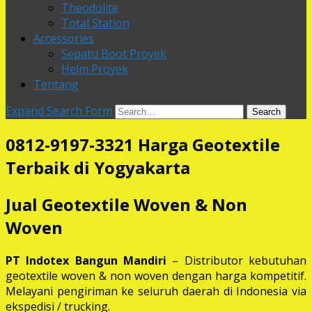
Theodolite
Total Station
Accessories
Sepatu Boot Proyek
Helm Proyek
Tentang
Expand Search Form
Search
0812-9197-3321 Harga Geotextile
Terbaik di Yogyakarta
Jual Geotextile Woven & Non
Woven
PT Indotex Bangun Mandiri
– Distributor kebutuhan
geotextile woven & non woven dengan harga kompetitif.
Melayani pengiriman ke seluruh daerah di Indonesia via
ekspedisi / trucking.