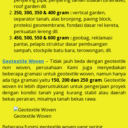
roof garden dll.
250, 300, 350 & 400 gram
:
vertical garden,
separator tanah, alas bronjong, paving block,
proteksi geomembrane, fondasi dasar rel kereta,
perkuatan lereng dll.
450, 500, 550 & 600 gram :
geobag, reklamasi
pantai, pelapis struktur dasar pembuangan
sampah, stockpile batu bara, terowongan, dll.
Geotextile Woven
– Tidak jauh beda dengan geotextile
non woven, perusahaan Kami juga menyediakan
beberapa gramasi untuk geotextile woven, namun hanya
ada tiga gramasi yaitu
150, 200 dan 250 gram
. Geotextile
woven ini lebih diperuntukkan untuk pengerjaan proyek
dengan kondisi tanah yang kurang stabil atau daerah
bekas perairan, misalnya tanah bekas rawa.
Geotextile Woven
Beberapa fungsi geotextile woven yang sering