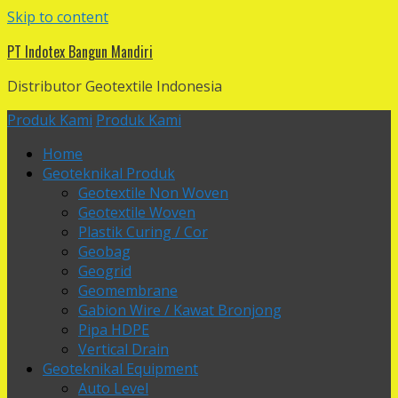
Skip to content
PT Indotex Bangun Mandiri
Distributor Geotextile Indonesia
Produk Kami
Produk Kami
Home
Geoteknikal Produk
Geotextile Non Woven
Geotextile Woven
Plastik Curing / Cor
Geobag
Geogrid
Geomembrane
Gabion Wire / Kawat Bronjong
Pipa HDPE
Vertical Drain
Geoteknikal Equipment
Auto Level