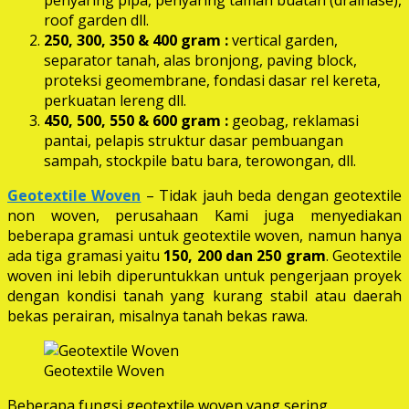
roof garden dll.
250, 300, 350 & 400 gram
:
vertical garden,
separator tanah, alas bronjong, paving block,
proteksi geomembrane, fondasi dasar rel kereta,
perkuatan lereng dll.
450, 500, 550 & 600 gram :
geobag, reklamasi
pantai, pelapis struktur dasar pembuangan
sampah, stockpile batu bara, terowongan, dll.
Geotextile Woven
– Tidak jauh beda dengan geotextile
non woven, perusahaan Kami juga menyediakan
beberapa gramasi untuk geotextile woven, namun hanya
ada tiga gramasi yaitu
150, 200 dan 250 gram
. Geotextile
woven ini lebih diperuntukkan untuk pengerjaan proyek
dengan kondisi tanah yang kurang stabil atau daerah
bekas perairan, misalnya tanah bekas rawa.
Geotextile Woven
Beberapa fungsi geotextile woven yang sering