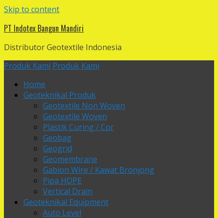
Skip to content
PT Indotex Bangun Mandiri
Distributor Geotextile Indonesia
Produk Kami
Produk Kami
Home
Geoteknikal Produk
Geotextile Non Woven
Geotextile Woven
Plastik Curing / Cor
Geobag
Geogrid
Geomembrane
Gabion Wire / Kawat Bronjong
Pipa HDPE
Vertical Drain
Geoteknikal Equipment
Auto Level