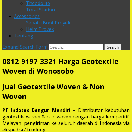
Theodolite
Total Station
Accessories
Sepatu Boot Proyek
Helm Proyek
Tentang
Expand Search Form
Search
0812-9197-3321 Harga Geotextile
Woven di Wonosobo
Jual Geotextile Woven & Non
Woven
PT Indotex Bangun Mandiri
– Distributor kebutuhan
geotextile woven & non woven dengan harga kompetitif.
Melayani pengiriman ke seluruh daerah di Indonesia via
ekspedisi / trucking.