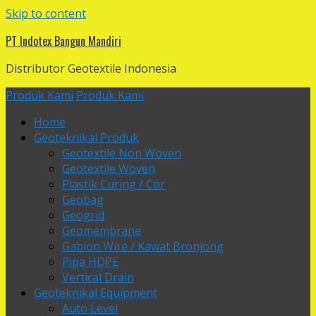
Skip to content
PT Indotex Bangun Mandiri
Distributor Geotextile Indonesia
Produk Kami
Produk Kami
Home
Geoteknikal Produk
Geotextile Non Woven
Geotextile Woven
Plastik Curing / Cor
Geobag
Geogrid
Geomembrane
Gabion Wire / Kawat Bronjong
Pipa HDPE
Vertical Drain
Geoteknikal Equipment
Auto Level