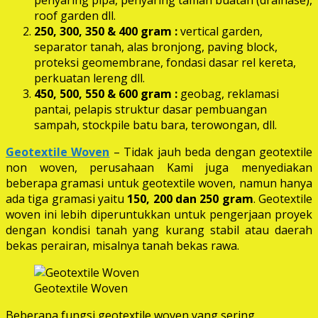
roof garden dll.
250, 300, 350 & 400 gram
:
vertical garden,
separator tanah, alas bronjong, paving block,
proteksi geomembrane, fondasi dasar rel kereta,
perkuatan lereng dll.
450, 500, 550 & 600 gram :
geobag, reklamasi
pantai, pelapis struktur dasar pembuangan
sampah, stockpile batu bara, terowongan, dll.
Geotextile Woven
– Tidak jauh beda dengan geotextile
non woven, perusahaan Kami juga menyediakan
beberapa gramasi untuk geotextile woven, namun hanya
ada tiga gramasi yaitu
150, 200 dan 250 gram
. Geotextile
woven ini lebih diperuntukkan untuk pengerjaan proyek
dengan kondisi tanah yang kurang stabil atau daerah
bekas perairan, misalnya tanah bekas rawa.
Geotextile Woven
Beberapa fungsi geotextile woven yang sering