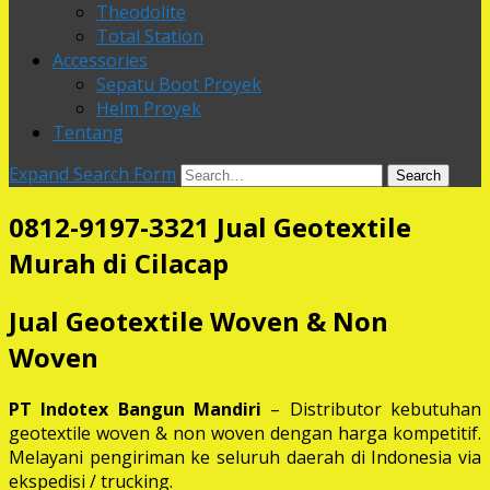
Theodolite
Total Station
Accessories
Sepatu Boot Proyek
Helm Proyek
Tentang
Expand Search Form
Search
0812-9197-3321 Jual Geotextile
Murah di Cilacap
Jual Geotextile Woven & Non
Woven
PT Indotex Bangun Mandiri
– Distributor kebutuhan
geotextile woven & non woven dengan harga kompetitif.
Melayani pengiriman ke seluruh daerah di Indonesia via
ekspedisi / trucking.