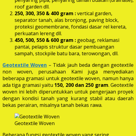
roof garden dll.
250, 300, 350 & 400 gram
:
vertical garden,
separator tanah, alas bronjong, paving block,
proteksi geomembrane, fondasi dasar rel kereta,
perkuatan lereng dll.
450, 500, 550 & 600 gram :
geobag, reklamasi
pantai, pelapis struktur dasar pembuangan
sampah, stockpile batu bara, terowongan, dll.
Geotextile Woven
– Tidak jauh beda dengan geotextile
non woven, perusahaan Kami juga menyediakan
beberapa gramasi untuk geotextile woven, namun hanya
ada tiga gramasi yaitu
150, 200 dan 250 gram
. Geotextile
woven ini lebih diperuntukkan untuk pengerjaan proyek
dengan kondisi tanah yang kurang stabil atau daerah
bekas perairan, misalnya tanah bekas rawa.
Geotextile Woven
Beberapa fungsi geotextile woven yang sering