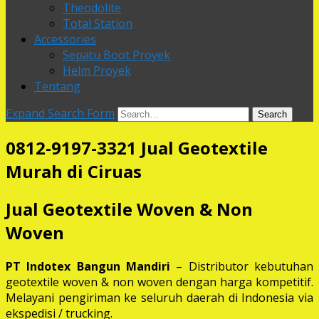
Theodolite
Total Station
Accessories
Sepatu Boot Proyek
Helm Proyek
Tentang
Expand Search Form
Search
0812-9197-3321 Jual Geotextile
Murah di Ciruas
Jual Geotextile Woven & Non
Woven
PT Indotex Bangun Mandiri
– Distributor kebutuhan
geotextile woven & non woven dengan harga kompetitif.
Melayani pengiriman ke seluruh daerah di Indonesia via
ekspedisi / trucking.