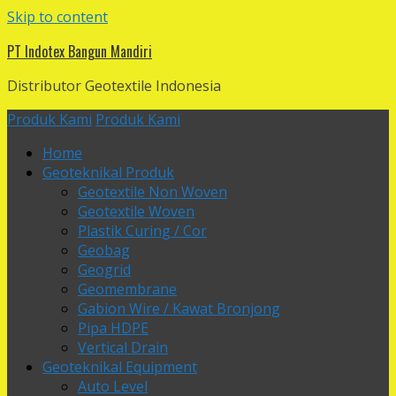
Skip to content
PT Indotex Bangun Mandiri
Distributor Geotextile Indonesia
Produk Kami
Produk Kami
Home
Geoteknikal Produk
Geotextile Non Woven
Geotextile Woven
Plastik Curing / Cor
Geobag
Geogrid
Geomembrane
Gabion Wire / Kawat Bronjong
Pipa HDPE
Vertical Drain
Geoteknikal Equipment
Auto Level