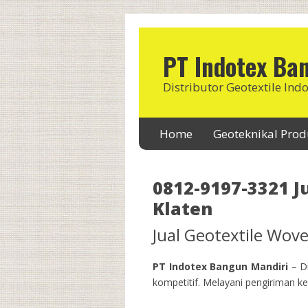
PT Indotex Ba
Distributor Geotextile Ind
Home
Geoteknikal Pro
0812-9197-3321 J
Klaten
Jual Geotextile Wo
PT Indotex Bangun Mandiri
– Di
kompetitif. Melayani pengiriman ke 