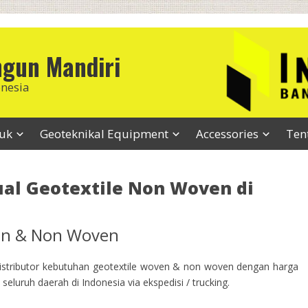
ngun Mandiri
onesia
duk
Geoteknikal Equipment
Accessories
Ten
ual Geotextile Non Woven di
ven & Non Woven
stributor kebutuhan geotextile woven & non woven dengan harga
seluruh daerah di Indonesia via ekspedisi / trucking.