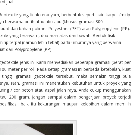
i jual :
eotextile yang tidak teranyam, berbentuk seperti kain karpet (mirip
a berwarna putih atau abu-abu (khusus gramasi 300
terbuat dari bahan polimer Polyesther (PET) atau Polypropylene (PP).
tile yang teranyam, dua arah atas dan bawah. Bentuk fisik
s mirip terpal (namun lebih tebal) pada umumnya yang berwarna
at dari Polypropylene (PP).
eotextile jenis ini Kami menyediakan beberapa gramasi (berat per
00 meter per roll. Pada setiap gramasi ini berbeda ketebalan, kuat
tinggi gramasi geotextile tersebut, maka semakin tinggi pula
ilenya. Nah, gramasi ini menentukan kebutuhan untuk proyek yang
curing / cor beton atau aspal jalan raya, Anda cukup menggunakan
atau 200 gram. Jangan sampai dalam pengerjaan proyek terjadi
sifikasi, baik itu kekurangan maupun kelebihan dalam memilih