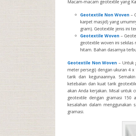
Macam-macam geotextile yang Kam
Geotextile Non Woven
– G
karpet masjid) yang umumny
gram). Geotextile jenis ini 
Geotextile Woven
– Geotex
geotextile woven ini sekila
hitam. Bahan dasarnya terbu
Geotextile Non Woven
– Untuk g
meter persegi) dengan ukuran 4 x 1
tarik dan kegunaannya. Semakin 
ketebalan dan kuat tarik geotext
akan Anda kerjakan. Misal untuk 
geotextile dengan gramasi 150 
kesalahan dalam menggunakan spe
gramasi.