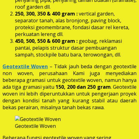
roof garden dll.
250, 300, 350 & 400 gram
:
vertical garden,
separator tanah, alas bronjong, paving block,
proteksi geomembrane, fondasi dasar rel kereta,
perkuatan lereng dll.
450, 500, 550 & 600 gram :
geobag, reklamasi
pantai, pelapis struktur dasar pembuangan
sampah, stockpile batu bara, terowongan, dll.
Geotextile Woven
– Tidak jauh beda dengan geotextile
non woven, perusahaan Kami juga menyediakan
beberapa gramasi untuk geotextile woven, namun hanya
ada tiga gramasi yaitu
150, 200 dan 250 gram
. Geotextile
woven ini lebih diperuntukkan untuk pengerjaan proyek
dengan kondisi tanah yang kurang stabil atau daerah
bekas perairan, misalnya tanah bekas rawa.
Geotextile Woven
Beberapa fungsi geotextile woven yang sering