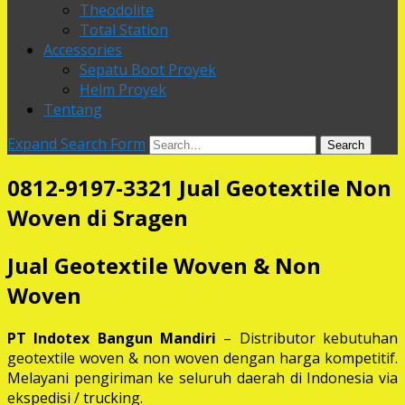
Theodolite
Total Station
Accessories
Sepatu Boot Proyek
Helm Proyek
Tentang
Expand Search Form
Search
0812-9197-3321 Jual Geotextile Non
Woven di Sragen
Jual Geotextile Woven & Non
Woven
PT Indotex Bangun Mandiri
– Distributor kebutuhan
geotextile woven & non woven dengan harga kompetitif.
Melayani pengiriman ke seluruh daerah di Indonesia via
ekspedisi / trucking.