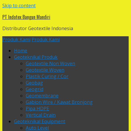
Skip to content
PT Indotex Bangun Mandiri
Distributor Geotextile Indonesia
Produk Kami
Produk Kami
Home
Geoteknikal Produk
Geotextile Non Woven
Geotextile Woven
Plastik Curing / Cor
Geobag
Geogrid
Geomembrane
Gabion Wire / Kawat Bronjong
Pipa HDPE
Vertical Drain
Geoteknikal Equipment
Auto Level