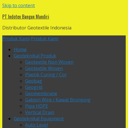
Skip to content
PT Indotex Bangun Mandiri
Distributor Geotextile Indonesia
Produk Kami
Produk Kami
Home
Geoteknikal Produk
Geotextile Non Woven
Geotextile Woven
Plastik Curing / Cor
Geobag
Geogrid
Geomembrane
Gabion Wire / Kawat Bronjong
Pipa HDPE
Vertical Drain
Geoteknikal Equipment
Auto Level