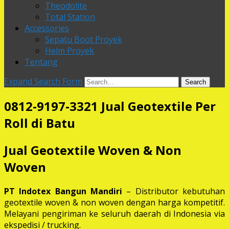
Theodolite
Total Station
Accessories
Sepatu Boot Proyek
Helm Proyek
Tentang
Expand Search Form
Search
0812-9197-3321 Jual Geotextile Per
Roll di Batu
Jual Geotextile Woven & Non
Woven
PT Indotex Bangun Mandiri
– Distributor kebutuhan
geotextile woven & non woven dengan harga kompetitif.
Melayani pengiriman ke seluruh daerah di Indonesia via
ekspedisi / trucking.