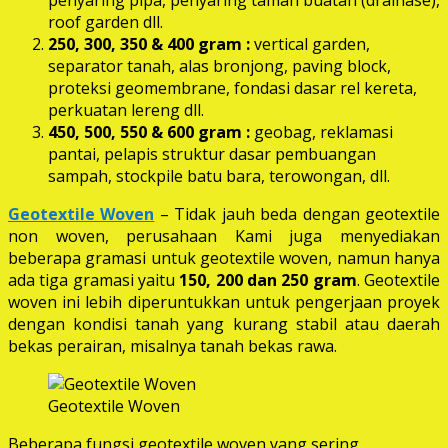
roof garden dll.
250, 300, 350 & 400 gram
:
vertical garden,
separator tanah, alas bronjong, paving block,
proteksi geomembrane, fondasi dasar rel kereta,
perkuatan lereng dll.
450, 500, 550 & 600 gram :
geobag, reklamasi
pantai, pelapis struktur dasar pembuangan
sampah, stockpile batu bara, terowongan, dll.
Geotextile Woven
– Tidak jauh beda dengan geotextile
non woven, perusahaan Kami juga menyediakan
beberapa gramasi untuk geotextile woven, namun hanya
ada tiga gramasi yaitu
150, 200 dan 250 gram
. Geotextile
woven ini lebih diperuntukkan untuk pengerjaan proyek
dengan kondisi tanah yang kurang stabil atau daerah
bekas perairan, misalnya tanah bekas rawa.
Geotextile Woven
Beberapa fungsi geotextile woven yang sering