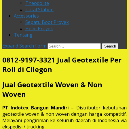
Theodolite
Total Station
Accessories
Sepatu Boot Proyek
Helm Proyek
Tentang
Expand Search Form
Search
0812-9197-3321 Jual Geotextile Per
Roll di Cilegon
Jual Geotextile Woven & Non
Woven
PT Indotex Bangun Mandiri
– Distributor kebutuhan
geotextile woven & non woven dengan harga kompetitif.
Melayani pengiriman ke seluruh daerah di Indonesia via
ekspedisi / trucking.