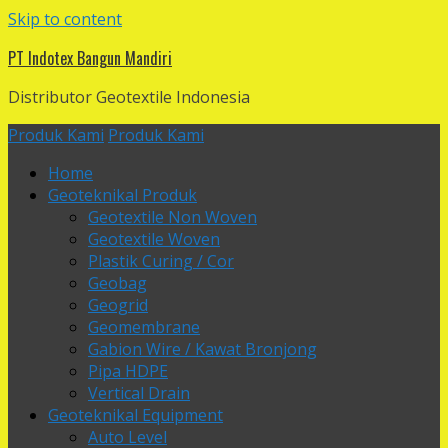
Skip to content
PT Indotex Bangun Mandiri
Distributor Geotextile Indonesia
Produk Kami
Produk Kami
Home
Geoteknikal Produk
Geotextile Non Woven
Geotextile Woven
Plastik Curing / Cor
Geobag
Geogrid
Geomembrane
Gabion Wire / Kawat Bronjong
Pipa HDPE
Vertical Drain
Geoteknikal Equipment
Auto Level