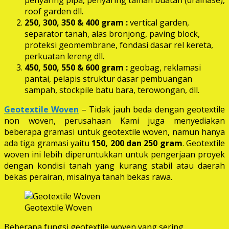
roof garden dll.
250, 300, 350 & 400 gram
:
vertical garden,
separator tanah, alas bronjong, paving block,
proteksi geomembrane, fondasi dasar rel kereta,
perkuatan lereng dll.
450, 500, 550 & 600 gram :
geobag, reklamasi
pantai, pelapis struktur dasar pembuangan
sampah, stockpile batu bara, terowongan, dll.
Geotextile Woven
– Tidak jauh beda dengan geotextile
non woven, perusahaan Kami juga menyediakan
beberapa gramasi untuk geotextile woven, namun hanya
ada tiga gramasi yaitu
150, 200 dan 250 gram
. Geotextile
woven ini lebih diperuntukkan untuk pengerjaan proyek
dengan kondisi tanah yang kurang stabil atau daerah
bekas perairan, misalnya tanah bekas rawa.
Geotextile Woven
Beberapa fungsi geotextile woven yang sering