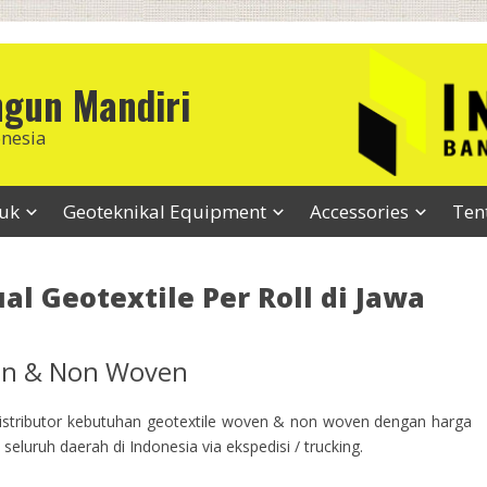
ngun Mandiri
onesia
duk
Geoteknikal Equipment
Accessories
Ten
al Geotextile Per Roll di Jawa
ven & Non Woven
stributor kebutuhan geotextile woven & non woven dengan harga
seluruh daerah di Indonesia via ekspedisi / trucking.