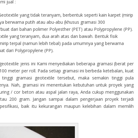
i jual :
eotextile yang tidak teranyam, berbentuk seperti kain karpet (mirip
a berwarna putih atau abu-abu (khusus gramasi 300
terbuat dari bahan polimer Polyesther (PET) atau Polypropylene (PP).
tile yang teranyam, dua arah atas dan bawah. Bentuk fisik
s mirip terpal (namun lebih tebal) pada umumnya yang berwarna
at dari Polypropylene (PP).
eotextile jenis ini Kami menyediakan beberapa gramasi (berat per
00 meter per roll. Pada setiap gramasi ini berbeda ketebalan, kuat
tinggi gramasi geotextile tersebut, maka semakin tinggi pula
ilenya. Nah, gramasi ini menentukan kebutuhan untuk proyek yang
curing / cor beton atau aspal jalan raya, Anda cukup menggunakan
atau 200 gram. Jangan sampai dalam pengerjaan proyek terjadi
sifikasi, baik itu kekurangan maupun kelebihan dalam memilih