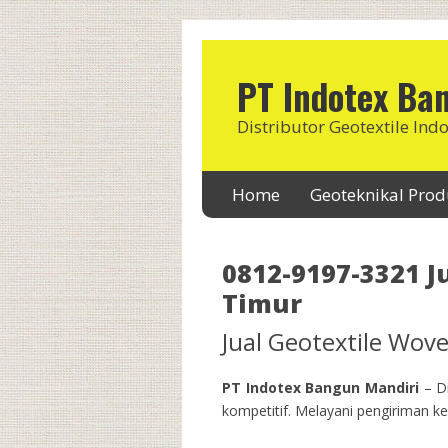
PT Indotex Ba
Distributor Geotextile Ind
Home
Geoteknikal Pro
0812-9197-3321 Ju
Timur
Jual Geotextile Wo
PT Indotex Bangun Mandiri
– Di
kompetitif. Melayani pengiriman ke 