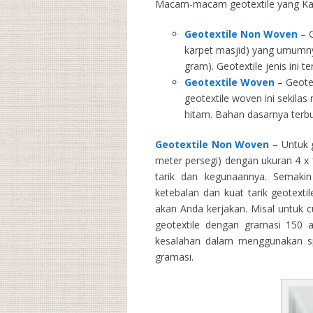
Macam-macam geotextile yang Kam
Geotextile Non Woven
– G
karpet masjid) yang umumny
gram). Geotextile jenis ini 
Geotextile Woven
– Geotex
geotextile woven ini sekila
hitam. Bahan dasarnya terbu
Geotextile Non Woven
– Untuk g
meter persegi) dengan ukuran 4 x 1
tarik dan kegunaannya. Semakin 
ketebalan dan kuat tarik geotext
akan Anda kerjakan. Misal untuk 
geotextile dengan gramasi 150 
kesalahan dalam menggunakan spe
gramasi.