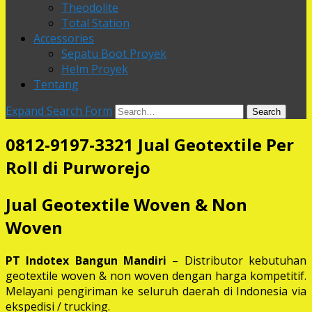
Theodolite
Total Station
Accessories
Sepatu Boot Proyek
Helm Proyek
Tentang
Expand Search Form
Search
0812-9197-3321 Jual Geotextile Per
Roll di Purworejo
Jual Geotextile Woven & Non
Woven
PT Indotex Bangun Mandiri
– Distributor kebutuhan
geotextile woven & non woven dengan harga kompetitif.
Melayani pengiriman ke seluruh daerah di Indonesia via
ekspedisi / trucking.