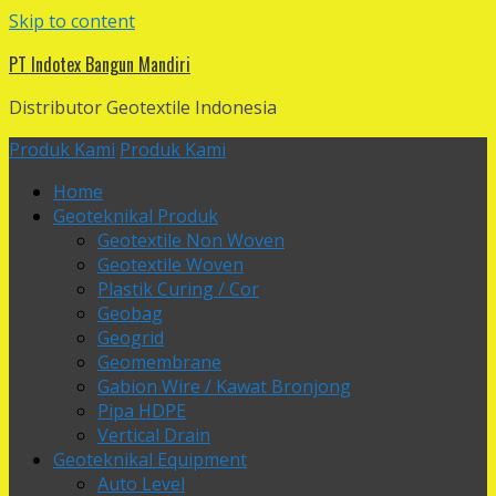
Skip to content
PT Indotex Bangun Mandiri
Distributor Geotextile Indonesia
Produk Kami
Produk Kami
Home
Geoteknikal Produk
Geotextile Non Woven
Geotextile Woven
Plastik Curing / Cor
Geobag
Geogrid
Geomembrane
Gabion Wire / Kawat Bronjong
Pipa HDPE
Vertical Drain
Geoteknikal Equipment
Auto Level