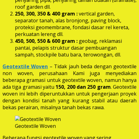
roof garden dll.
250, 300, 350 & 400 gram
:
vertical garden,
separator tanah, alas bronjong, paving block,
proteksi geomembrane, fondasi dasar rel kereta,
perkuatan lereng dll.
450, 500, 550 & 600 gram :
geobag, reklamasi
pantai, pelapis struktur dasar pembuangan
sampah, stockpile batu bara, terowongan, dll.
Geotextile Woven
– Tidak jauh beda dengan geotextile
non woven, perusahaan Kami juga menyediakan
beberapa gramasi untuk geotextile woven, namun hanya
ada tiga gramasi yaitu
150, 200 dan 250 gram
. Geotextile
woven ini lebih diperuntukkan untuk pengerjaan proyek
dengan kondisi tanah yang kurang stabil atau daerah
bekas perairan, misalnya tanah bekas rawa.
Geotextile Woven
Beberapa fungsi geotextile woven yang sering