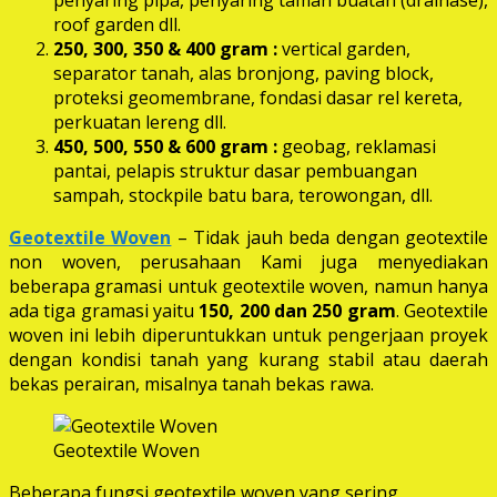
roof garden dll.
250, 300, 350 & 400 gram
:
vertical garden,
separator tanah, alas bronjong, paving block,
proteksi geomembrane, fondasi dasar rel kereta,
perkuatan lereng dll.
450, 500, 550 & 600 gram :
geobag, reklamasi
pantai, pelapis struktur dasar pembuangan
sampah, stockpile batu bara, terowongan, dll.
Geotextile Woven
– Tidak jauh beda dengan geotextile
non woven, perusahaan Kami juga menyediakan
beberapa gramasi untuk geotextile woven, namun hanya
ada tiga gramasi yaitu
150, 200 dan 250 gram
. Geotextile
woven ini lebih diperuntukkan untuk pengerjaan proyek
dengan kondisi tanah yang kurang stabil atau daerah
bekas perairan, misalnya tanah bekas rawa.
Geotextile Woven
Beberapa fungsi geotextile woven yang sering