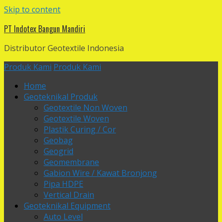
Skip to content
PT Indotex Bangun Mandiri
Distributor Geotextile Indonesia
Produk Kami
Produk Kami
Home
Geoteknikal Produk
Geotextile Non Woven
Geotextile Woven
Plastik Curing / Cor
Geobag
Geogrid
Geomembrane
Gabion Wire / Kawat Bronjong
Pipa HDPE
Vertical Drain
Geoteknikal Equipment
Auto Level