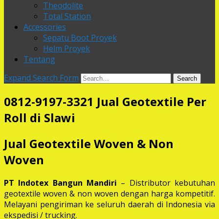
Theodolite
Total Station
Accessories
Sepatu Boot Proyek
Helm Proyek
Tentang
Expand Search Form
Search
0812-9197-3321 Jual Geotextile Per
Roll di Slawi
Jual Geotextile Woven & Non
Woven
PT Indotex Bangun Mandiri
– Distributor kebutuhan
geotextile woven & non woven dengan harga kompetitif.
Melayani pengiriman ke seluruh daerah di Indonesia via
ekspedisi / trucking.