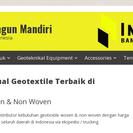
ngun Mandiri
onesia
duk
Geoteknikal Equipment
Accessories
Ten
ual Geotextile Terbaik di
ven & Non Woven
stributor kebutuhan geotextile woven & non woven dengan harga
seluruh daerah di Indonesia via ekspedisi / trucking.