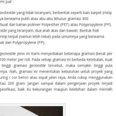
i jual :
eotextile yang tidak teranyam, berbentuk seperti kain karpet (mirip
a berwarna putih atau abu-abu (khusus gramasi 300
terbuat dari bahan polimer Polyesther (PET) atau Polypropylene (PP).
tile yang teranyam, dua arah atas dan bawah. Bentuk fisik
s mirip terpal (namun lebih tebal) pada umumnya yang berwarna
at dari Polypropylene (PP).
eotextile jenis ini Kami menyediakan beberapa gramasi (berat per
00 meter per roll. Pada setiap gramasi ini berbeda ketebalan, kuat
tinggi gramasi geotextile tersebut, maka semakin tinggi pula
ilenya. Nah, gramasi ini menentukan kebutuhan untuk proyek yang
curing / cor beton atau aspal jalan raya, Anda cukup menggunakan
atau 200 gram. Jangan sampai dalam pengerjaan proyek terjadi
sifikasi, baik itu kekurangan maupun kelebihan dalam memilih