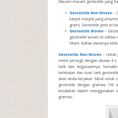
Macam-macam geotextile yang Kam
Geotextile Non Woven
– G
karpet masjid) yang umumny
gram). Geotextile jenis ini 
Geotextile Woven
– Geotex
geotextile woven ini sekila
hitam. Bahan dasarnya terbu
Geotextile Non Woven
– Untuk g
meter persegi) dengan ukuran 4 x 1
tarik dan kegunaannya. Semakin 
ketebalan dan kuat tarik geotext
akan Anda kerjakan. Misal untuk 
geotextile dengan gramasi 150 
kesalahan dalam menggunakan spe
gramasi.