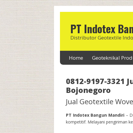
PT Indotex Ba
Distributor Geotextile Ind
Home
Geoteknikal Pro
0812-9197-3321 J
Bojonegoro
Jual Geotextile Wo
PT Indotex Bangun Mandiri
– Di
kompetitif. Melayani pengiriman ke 