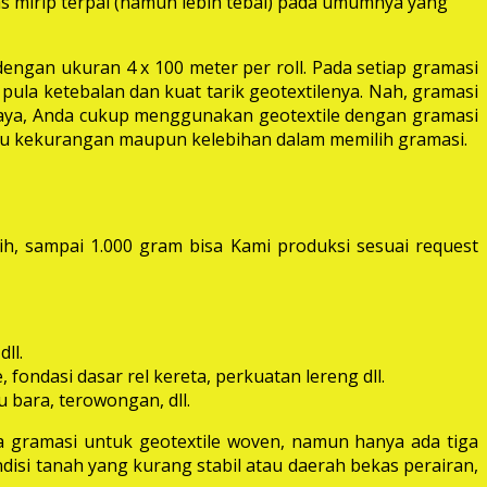
las mirip terpal (namun lebih tebal) pada umumnya yang
dengan ukuran 4 x 100 meter per roll. Pada setiap gramasi
pula ketebalan dan kuat tarik geotextilenya. Nah, gramasi
 raya, Anda cukup menggunakan geotextile dengan gramasi
itu kekurangan maupun kelebihan dalam memilih gramasi.
ih, sampai 1.000 gram bisa Kami produksi sesuai request
ll.
fondasi dasar rel kereta, perkuatan lereng dll.
 bara, terowongan, dll.
 gramasi untuk geotextile woven, namun hanya ada tiga
disi tanah yang kurang stabil atau daerah bekas perairan,