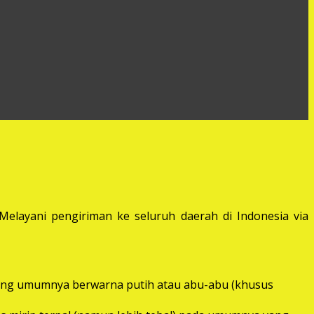
elayani pengiriman ke seluruh daerah di Indonesia via
) yang umumnya berwarna putih atau abu-abu (khusus