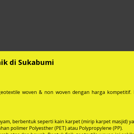
aik di Sukabumi
eotextile woven & non woven dengan harga kompetitif. M
anyam, berbentuk seperti kain karpet (mirip karpet masjid
bahan polimer Polyesther (PET) atau Polypropylene (PP).