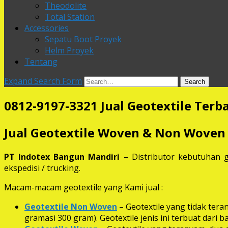
Theodolite
Total Station
Accessories
Sepatu Boot Proyek
Helm Proyek
Tentang
Expand Search Form
Search
0812-9197-3321 Jual Geotextile Terb
Jual Geotextile Woven & Non Woven
PT Indotex Bangun Mandiri
– Distributor kebutuhan g
ekspedisi / trucking.
Macam-macam geotextile yang Kami jual :
Geotextile Non Woven
– Geotextile yang tidak ter
gramasi 300 gram). Geotextile jenis ini terbuat dari 