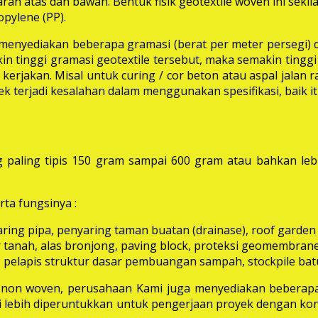
rah atas dan bawah. Bentuk fisik geotextile woven ini seki
pylene (PP).
i menyediakan beberapa gramasi (berat per meter persegi) 
in tinggi gramasi geotextile tersebut, maka semakin tinggi 
erjakan. Misal untuk curing / cor beton atau aspal jalan
k terjadi kesalahan dalam menggunakan spesifikasi, baik 
 paling tipis 150 gram sampai 600 gram atau bahkan leb
ta fungsinya :
aring pipa, penyaring taman buatan (drainase), roof garden d
 tanah, alas bronjong, paving block, proteksi geomembrane, 
 pelapis struktur dasar pembuangan sampah, stockpile batu
e non woven, perusahaan Kami juga menyediakan beberapa
ni lebih diperuntukkan untuk pengerjaan proyek dengan kon