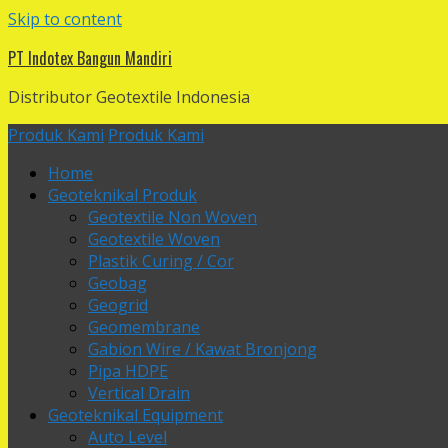
Skip to content
PT Indotex Bangun Mandiri
Distributor Geotextile Indonesia
Produk Kami
Produk Kami
Home
Geoteknikal Produk
Geotextile Non Woven
Geotextile Woven
Plastik Curing / Cor
Geobag
Geogrid
Geomembrane
Gabion Wire / Kawat Bronjong
Pipa HDPE
Vertical Drain
Geoteknikal Equipment
Auto Level