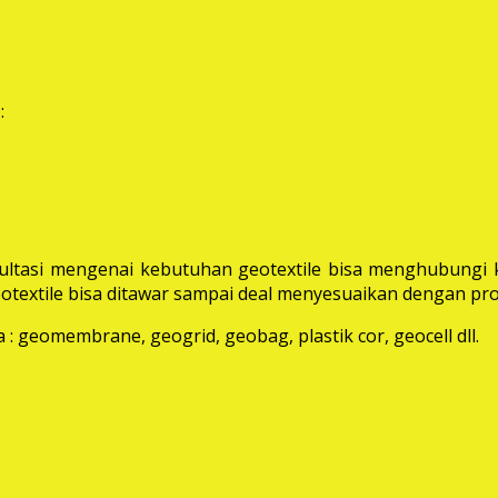
:
ltasi mengenai kebutuhan geotextile bisa menghubungi k
extile bisa ditawar sampai deal menyesuaikan dengan pro
: geomembrane, geogrid, geobag, plastik cor, geocell dll.