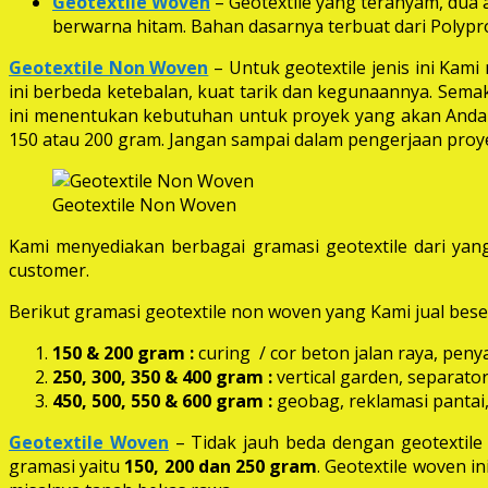
Geotextile Woven
– Geotextile yang teranyam, dua a
berwarna hitam. Bahan dasarnya terbuat dari Polypro
Geotextile Non Woven
– Untuk geotextile jenis ini Kam
ini berbeda ketebalan, kuat tarik dan kegunaannya. Semak
ini menentukan kebutuhan untuk proyek yang akan Anda k
150 atau 200 gram. Jangan sampai dalam pengerjaan proye
Geotextile Non Woven
Kami menyediakan berbagai gramasi geotextile dari yang
customer.
Berikut gramasi geotextile non woven yang Kami jual beser
150 & 200 gram :
curing / cor beton jalan raya, peny
250, 300, 350 & 400 gram
:
vertical garden, separator
450, 500, 550 & 600 gram :
geobag, reklamasi pantai,
Geotextile Woven
– Tidak jauh beda dengan geotextil
gramasi yaitu
150, 200 dan 250 gram
. Geotextile woven i