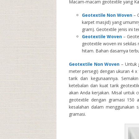
Macam-macam geotextile yang Kam
Geotextile Non Woven
– G
karpet masjid) yang umumny
gram). Geotextile jenis ini 
Geotextile Woven
– Geotex
geotextile woven ini sekila
hitam. Bahan dasarnya terbu
Geotextile Non Woven
– Untuk g
meter persegi) dengan ukuran 4 x 1
tarik dan kegunaannya. Semakin 
ketebalan dan kuat tarik geotext
akan Anda kerjakan. Misal untuk 
geotextile dengan gramasi 150 
kesalahan dalam menggunakan spe
gramasi.