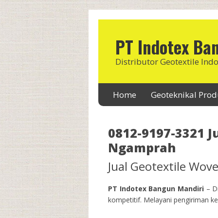
PT Indotex Ba
Distributor Geotextile Ind
Home
Geoteknikal Pro
0812-9197-3321 J
Ngamprah
Jual Geotextile Wo
PT Indotex Bangun Mandiri
– Di
kompetitif. Melayani pengiriman ke 