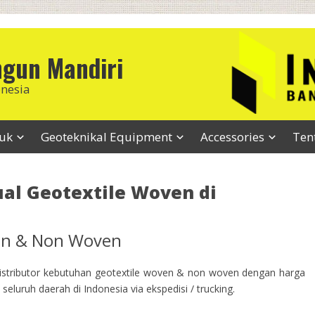
ngun Mandiri
onesia
duk
Geoteknikal Equipment
Accessories
Ten
ual Geotextile Woven di
ven & Non Woven
stributor kebutuhan geotextile woven & non woven dengan harga
seluruh daerah di Indonesia via ekspedisi / trucking.