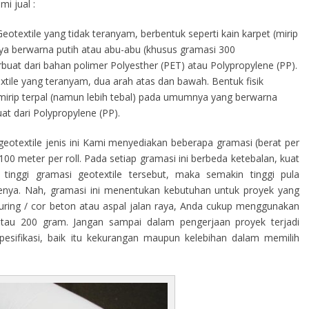
i jual :
eotextile yang tidak teranyam, berbentuk seperti kain karpet (mirip
a berwarna putih atau abu-abu (khusus gramasi 300
terbuat dari bahan polimer Polyesther (PET) atau Polypropylene (PP).
tile yang teranyam, dua arah atas dan bawah. Bentuk fisik
s mirip terpal (namun lebih tebal) pada umumnya yang berwarna
at dari Polypropylene (PP).
eotextile jenis ini Kami menyediakan beberapa gramasi (berat per
00 meter per roll. Pada setiap gramasi ini berbeda ketebalan, kuat
tinggi gramasi geotextile tersebut, maka semakin tinggi pula
ilenya. Nah, gramasi ini menentukan kebutuhan untuk proyek yang
curing / cor beton atau aspal jalan raya, Anda cukup menggunakan
atau 200 gram. Jangan sampai dalam pengerjaan proyek terjadi
sifikasi, baik itu kekurangan maupun kelebihan dalam memilih