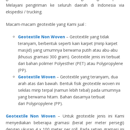
Melayani pengiriman ke seluruh daerah di Indonesia via
ekspedisi / trucking.
Macam-macam geotextile yang Kami jual :
Geotextile Non Woven
– Geotextile yang tidak
teranyam, berbentuk seperti kain karpet (mirip karpet
masjid) yang umumnya berwarna putih atau abu-abu
(khusus gramasi 300 gram). Geotextile jenis ini terbuat
dari bahan polimer Polyesther (PET) atau Polypropylene
(PP).
Geotextile Woven
– Geotextile yang teranyam, dua
arah atas dan bawah. Bentuk fisik geotextile woven ini
sekilas mirip terpal (namun lebih tebal) pada umumnya
yang berwarna hitam. Bahan dasarnya terbuat
dari Polypropylene (PP).
Geotextile Non Woven
– Untuk geotextile jenis ini Kami
menyediakan beberapa gramasi (berat per meter persegi)
dengan ukuran 4 x 100 meter per roll. Pada setiap gramasi ini