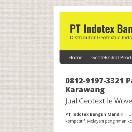
PT Indotex Ba
Distributor Geotextile Ind
Home
Geoteknikal Pro
0812-9197-3321 P
Karawang
Jual Geotextile Wo
PT Indotex Bangun Mandiri
– Di
kompetitif. Melayani pengiriman ke 