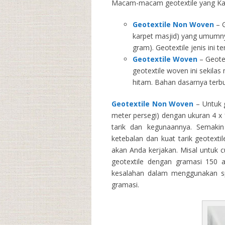
Macam-macam geotextile yang Kam
Geotextile Non Woven
– G
karpet masjid) yang umumny
gram). Geotextile jenis ini 
Geotextile Woven
– Geotex
geotextile woven ini sekila
hitam. Bahan dasarnya terbu
Geotextile Non Woven
– Untuk g
meter persegi) dengan ukuran 4 x 1
tarik dan kegunaannya. Semakin 
ketebalan dan kuat tarik geotext
akan Anda kerjakan. Misal untuk 
geotextile dengan gramasi 150 
kesalahan dalam menggunakan spe
gramasi.