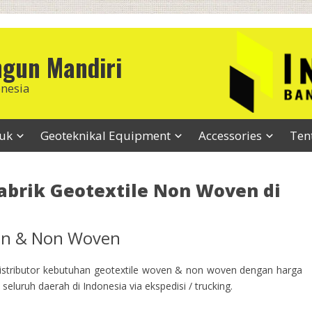
ngun Mandiri
onesia
duk
Geoteknikal Equipment
Accessories
Ten
abrik Geotextile Non Woven di
ven & Non Woven
stributor kebutuhan geotextile woven & non woven dengan harga
seluruh daerah di Indonesia via ekspedisi / trucking.