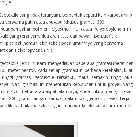
i jual :
eotextile yang tidak teranyam, berbentuk seperti kain karpet (mirip
a berwarna putih atau abu-abu (khusus gramasi 300
terbuat dari bahan polimer Polyesther (PET) atau Polypropylene (PP).
tile yang teranyam, dua arah atas dan bawah. Bentuk fisik
s mirip terpal (namun lebih tebal) pada umumnya yang berwarna
at dari Polypropylene (PP).
eotextile jenis ini Kami menyediakan beberapa gramasi (berat per
00 meter per roll. Pada setiap gramasi ini berbeda ketebalan, kuat
tinggi gramasi geotextile tersebut, maka semakin tinggi pula
ilenya. Nah, gramasi ini menentukan kebutuhan untuk proyek yang
curing / cor beton atau aspal jalan raya, Anda cukup menggunakan
atau 200 gram. Jangan sampai dalam pengerjaan proyek terjadi
sifikasi, baik itu kekurangan maupun kelebihan dalam memilih