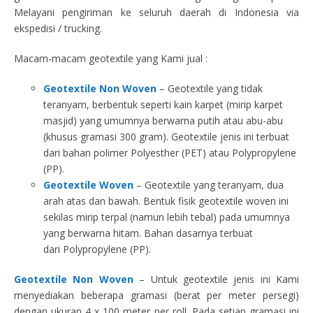
Melayani pengiriman ke seluruh daerah di Indonesia via
ekspedisi / trucking.
Macam-macam geotextile yang Kami jual :
Geotextile Non Woven
– Geotextile yang tidak
teranyam, berbentuk seperti kain karpet (mirip karpet
masjid) yang umumnya berwarna putih atau abu-abu
(khusus gramasi 300 gram). Geotextile jenis ini terbuat
dari bahan polimer Polyesther (PET) atau Polypropylene
(PP).
Geotextile Woven
– Geotextile yang teranyam, dua
arah atas dan bawah. Bentuk fisik geotextile woven ini
sekilas mirip terpal (namun lebih tebal) pada umumnya
yang berwarna hitam. Bahan dasarnya terbuat
dari Polypropylene (PP).
Geotextile Non Woven
– Untuk geotextile jenis ini Kami
menyediakan beberapa gramasi (berat per meter persegi)
dengan ukuran 4 x 100 meter per roll. Pada setiap gramasi ini