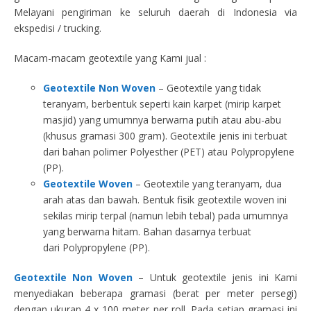
Melayani pengiriman ke seluruh daerah di Indonesia via
ekspedisi / trucking.
Macam-macam geotextile yang Kami jual :
Geotextile Non Woven
– Geotextile yang tidak
teranyam, berbentuk seperti kain karpet (mirip karpet
masjid) yang umumnya berwarna putih atau abu-abu
(khusus gramasi 300 gram). Geotextile jenis ini terbuat
dari bahan polimer Polyesther (PET) atau Polypropylene
(PP).
Geotextile Woven
– Geotextile yang teranyam, dua
arah atas dan bawah. Bentuk fisik geotextile woven ini
sekilas mirip terpal (namun lebih tebal) pada umumnya
yang berwarna hitam. Bahan dasarnya terbuat
dari Polypropylene (PP).
Geotextile Non Woven
– Untuk geotextile jenis ini Kami
menyediakan beberapa gramasi (berat per meter persegi)
dengan ukuran 4 x 100 meter per roll. Pada setiap gramasi ini