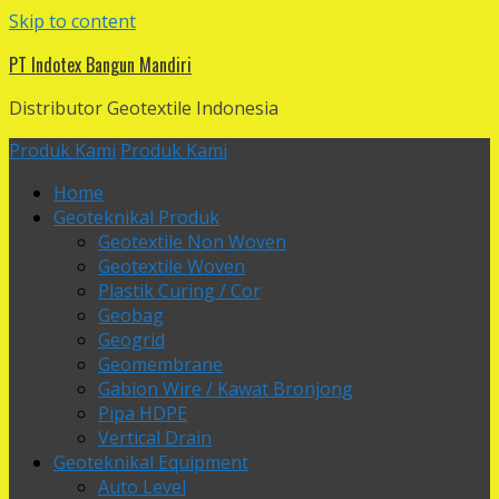
Skip to content
PT Indotex Bangun Mandiri
Distributor Geotextile Indonesia
Produk Kami
Produk Kami
Home
Geoteknikal Produk
Geotextile Non Woven
Geotextile Woven
Plastik Curing / Cor
Geobag
Geogrid
Geomembrane
Gabion Wire / Kawat Bronjong
Pipa HDPE
Vertical Drain
Geoteknikal Equipment
Auto Level