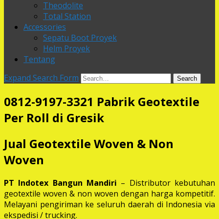
Theodolite
Total Station
Accessories
Sepatu Boot Proyek
Helm Proyek
Tentang
Expand Search Form
Search
0812-9197-3321 Pabrik Geotextile
Per Roll di Gresik
Jual Geotextile Woven & Non
Woven
PT Indotex Bangun Mandiri
– Distributor kebutuhan
geotextile woven & non woven dengan harga kompetitif.
Melayani pengiriman ke seluruh daerah di Indonesia via
ekspedisi / trucking.