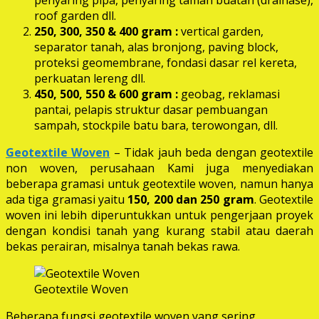
roof garden dll.
250, 300, 350 & 400 gram
:
vertical garden,
separator tanah, alas bronjong, paving block,
proteksi geomembrane, fondasi dasar rel kereta,
perkuatan lereng dll.
450, 500, 550 & 600 gram :
geobag, reklamasi
pantai, pelapis struktur dasar pembuangan
sampah, stockpile batu bara, terowongan, dll.
Geotextile Woven
– Tidak jauh beda dengan geotextile
non woven, perusahaan Kami juga menyediakan
beberapa gramasi untuk geotextile woven, namun hanya
ada tiga gramasi yaitu
150, 200 dan 250 gram
. Geotextile
woven ini lebih diperuntukkan untuk pengerjaan proyek
dengan kondisi tanah yang kurang stabil atau daerah
bekas perairan, misalnya tanah bekas rawa.
Geotextile Woven
Beberapa fungsi geotextile woven yang sering