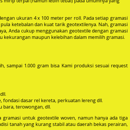
las mirip terpal (namun lebih tebal) pada umumnya yang
dengan ukuran 4 x 100 meter per roll. Pada setiap gramasi
pula ketebalan dan kuat tarik geotextilenya. Nah, gramasi
 raya, Anda cukup menggunakan geotextile dengan gramasi
itu kekurangan maupun kelebihan dalam memilih gramasi.
ih, sampai 1.000 gram bisa Kami produksi sesuai request
ll.
fondasi dasar rel kereta, perkuatan lereng dll.
 bara, terowongan, dll.
 gramasi untuk geotextile woven, namun hanya ada tiga
disi tanah yang kurang stabil atau daerah bekas perairan,