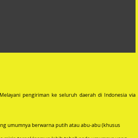
elayani pengiriman ke seluruh daerah di Indonesia via
) yang umumnya berwarna putih atau abu-abu (khusus