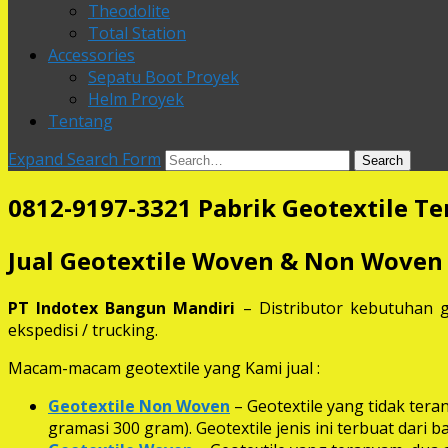
Theodolite
Total Station
Accessories
Sepatu Boot Proyek
Helm Proyek
Tentang
Expand Search Form
Search
0812-9197-3321 Pabrik Geotextile Te
Jual Geotextile Woven & Non Woven
PT Indotex Bangun Mandiri
– Distributor kebutuhan g
ekspedisi / trucking.
Macam-macam geotextile yang Kami jual :
Geotextile Non Woven
– Geotextile yang tidak ter
gramasi 300 gram). Geotextile jenis ini terbuat dari 