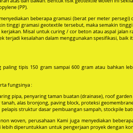
rah atas dan bawah. Bentuk fisik geotextile woven ini seki
pylene (PP).
i menyediakan beberapa gramasi (berat per meter persegi) 
in tinggi gramasi geotextile tersebut, maka semakin tinggi 
erjakan. Misal untuk curing / cor beton atau aspal jalan
k terjadi kesalahan dalam menggunakan spesifikasi, baik 
 paling tipis 150 gram sampai 600 gram atau bahkan leb
ta fungsinya :
aring pipa, penyaring taman buatan (drainase), roof garden d
 tanah, alas bronjong, paving block, proteksi geomembrane, 
 pelapis struktur dasar pembuangan sampah, stockpile batu
e non woven, perusahaan Kami juga menyediakan beberapa
ni lebih diperuntukkan untuk pengerjaan proyek dengan kon