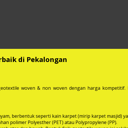
rbaik di Pekalongan
eotextile woven & non woven dengan harga kompetitif. M
anyam, berbentuk seperti kain karpet (mirip karpet masjid
bahan polimer Polyesther (PET) atau Polypropylene (PP).