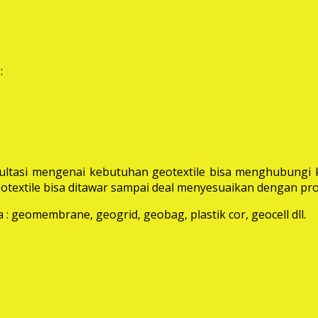
:
ltasi mengenai kebutuhan geotextile bisa menghubungi k
extile bisa ditawar sampai deal menyesuaikan dengan pro
: geomembrane, geogrid, geobag, plastik cor, geocell dll.