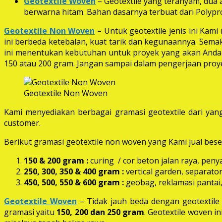
Geotextile Woven
– Geotextile yang teranyam, dua a
berwarna hitam. Bahan dasarnya terbuat dari Polypro
Geotextile Non Woven
– Untuk geotextile jenis ini Kam
ini berbeda ketebalan, kuat tarik dan kegunaannya. Semak
ini menentukan kebutuhan untuk proyek yang akan Anda k
150 atau 200 gram. Jangan sampai dalam pengerjaan proye
Geotextile Non Woven
Kami menyediakan berbagai gramasi geotextile dari yang
customer.
Berikut gramasi geotextile non woven yang Kami jual beser
150 & 200 gram :
curing / cor beton jalan raya, peny
250, 300, 350 & 400 gram
:
vertical garden, separator
450, 500, 550 & 600 gram :
geobag, reklamasi pantai,
Geotextile Woven
– Tidak jauh beda dengan geotextil
gramasi yaitu
150, 200 dan 250 gram
. Geotextile woven i