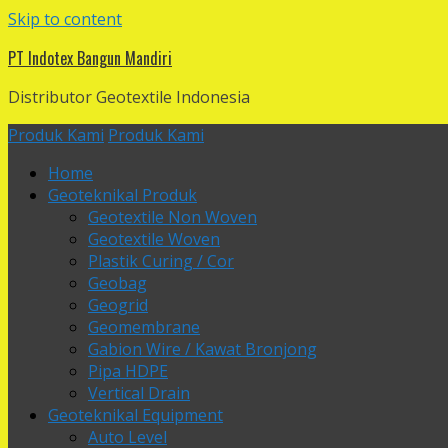
Skip to content
PT Indotex Bangun Mandiri
Distributor Geotextile Indonesia
Produk Kami
Produk Kami
Home
Geoteknikal Produk
Geotextile Non Woven
Geotextile Woven
Plastik Curing / Cor
Geobag
Geogrid
Geomembrane
Gabion Wire / Kawat Bronjong
Pipa HDPE
Vertical Drain
Geoteknikal Equipment
Auto Level