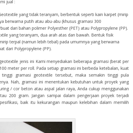
i jual :
eotextile yang tidak teranyam, berbentuk seperti kain karpet (mirip
a berwarna putih atau abu-abu (khusus gramasi 300
terbuat dari bahan polimer Polyesther (PET) atau Polypropylene (PP).
tile yang teranyam, dua arah atas dan bawah. Bentuk fisik
s mirip terpal (namun lebih tebal) pada umumnya yang berwarna
at dari Polypropylene (PP).
eotextile jenis ini Kami menyediakan beberapa gramasi (berat per
00 meter per roll. Pada setiap gramasi ini berbeda ketebalan, kuat
tinggi gramasi geotextile tersebut, maka semakin tinggi pula
ilenya. Nah, gramasi ini menentukan kebutuhan untuk proyek yang
curing / cor beton atau aspal jalan raya, Anda cukup menggunakan
atau 200 gram. Jangan sampai dalam pengerjaan proyek terjadi
sifikasi, baik itu kekurangan maupun kelebihan dalam memilih