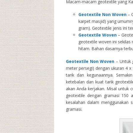
Macam-macam geotextile yang Kam
Geotextile Non Woven
– G
karpet masjid) yang umumny
gram). Geotextile jenis ini 
Geotextile Woven
– Geotex
geotextile woven ini sekila
hitam. Bahan dasarnya terbu
Geotextile Non Woven
– Untuk g
meter persegi) dengan ukuran 4 x 1
tarik dan kegunaannya. Semakin 
ketebalan dan kuat tarik geotext
akan Anda kerjakan. Misal untuk 
geotextile dengan gramasi 150 
kesalahan dalam menggunakan spe
gramasi.