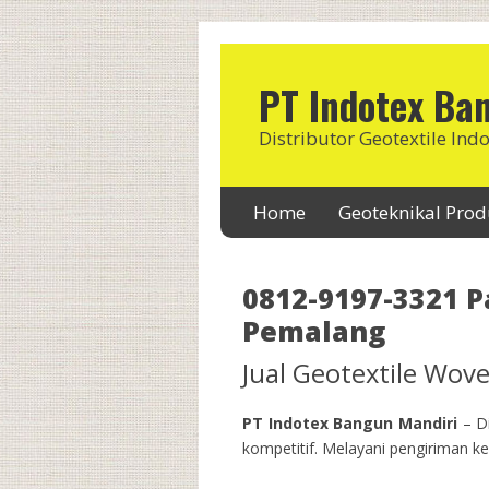
PT Indotex Ba
Distributor Geotextile Ind
Home
Geoteknikal Pro
0812-9197-3321 P
Pemalang
Jual Geotextile Wo
PT Indotex Bangun Mandiri
– Di
kompetitif. Melayani pengiriman ke 