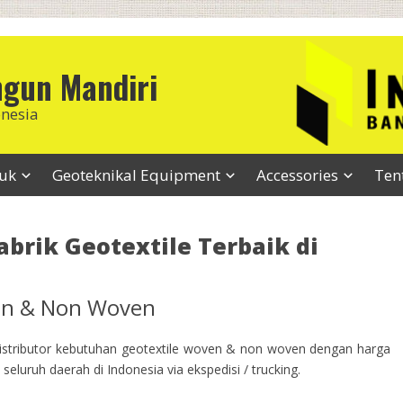
ngun Mandiri
onesia
duk
Geoteknikal Equipment
Accessories
Ten
abrik Geotextile Terbaik di
ven & Non Woven
stributor kebutuhan geotextile woven & non woven dengan harga
seluruh daerah di Indonesia via ekspedisi / trucking.