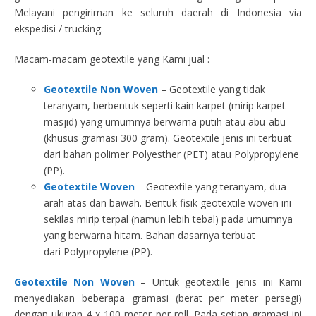
Melayani pengiriman ke seluruh daerah di Indonesia via
ekspedisi / trucking.
Macam-macam geotextile yang Kami jual :
Geotextile Non Woven
– Geotextile yang tidak
teranyam, berbentuk seperti kain karpet (mirip karpet
masjid) yang umumnya berwarna putih atau abu-abu
(khusus gramasi 300 gram). Geotextile jenis ini terbuat
dari bahan polimer Polyesther (PET) atau Polypropylene
(PP).
Geotextile Woven
– Geotextile yang teranyam, dua
arah atas dan bawah. Bentuk fisik geotextile woven ini
sekilas mirip terpal (namun lebih tebal) pada umumnya
yang berwarna hitam. Bahan dasarnya terbuat
dari Polypropylene (PP).
Geotextile Non Woven
– Untuk geotextile jenis ini Kami
menyediakan beberapa gramasi (berat per meter persegi)
dengan ukuran 4 x 100 meter per roll. Pada setiap gramasi ini