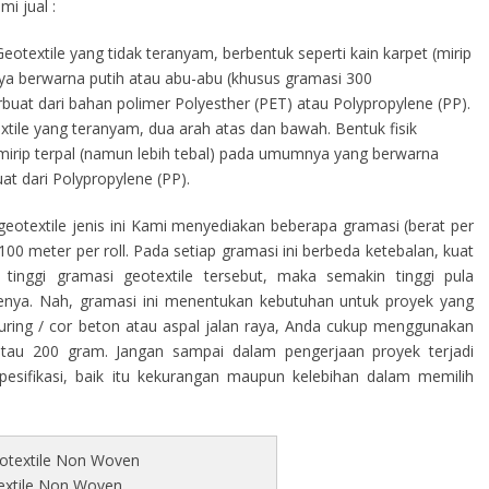
i jual :
eotextile yang tidak teranyam, berbentuk seperti kain karpet (mirip
a berwarna putih atau abu-abu (khusus gramasi 300
terbuat dari bahan polimer Polyesther (PET) atau Polypropylene (PP).
tile yang teranyam, dua arah atas dan bawah. Bentuk fisik
s mirip terpal (namun lebih tebal) pada umumnya yang berwarna
at dari Polypropylene (PP).
eotextile jenis ini Kami menyediakan beberapa gramasi (berat per
00 meter per roll. Pada setiap gramasi ini berbeda ketebalan, kuat
tinggi gramasi geotextile tersebut, maka semakin tinggi pula
ilenya. Nah, gramasi ini menentukan kebutuhan untuk proyek yang
curing / cor beton atau aspal jalan raya, Anda cukup menggunakan
atau 200 gram. Jangan sampai dalam pengerjaan proyek terjadi
sifikasi, baik itu kekurangan maupun kelebihan dalam memilih
extile Non Woven