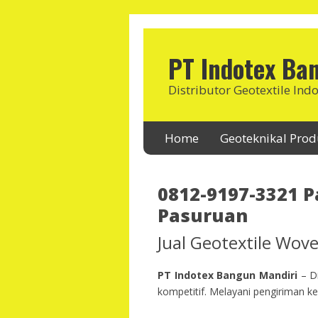
PT Indotex Ba
Distributor Geotextile Ind
Home
Geoteknikal Pro
0812-9197-3321 P
Pasuruan
Jual Geotextile Wo
PT Indotex Bangun Mandiri
– Di
kompetitif. Melayani pengiriman ke 