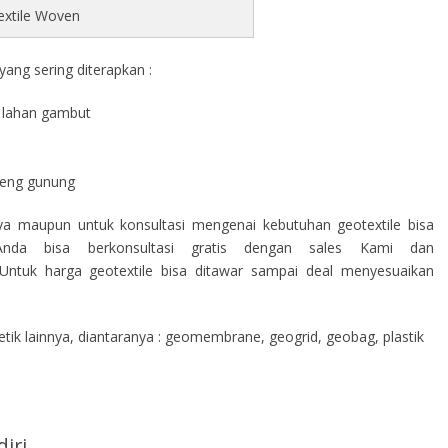
extile Woven
ang sering diterapkan :
di lahan gambut
a
ereng gunung
nya maupun untuk konsultasi mengenai kebutuhan geotextile bisa
nda bisa berkonsultasi gratis dengan sales Kami dan
ntuk harga geotextile bisa ditawar sampai deal menyesuaikan
ik lainnya, diantaranya : geomembrane, geogrid, geobag, plastik
iri