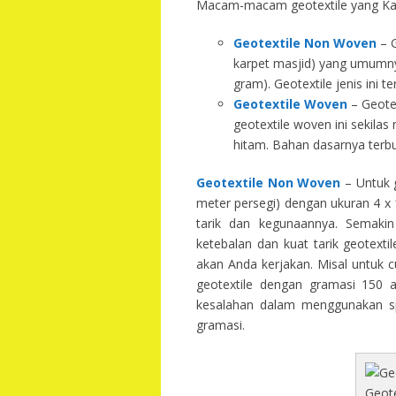
Macam-macam geotextile yang Kam
Geotextile Non Woven
– G
karpet masjid) yang umumny
gram). Geotextile jenis ini 
Geotextile Woven
– Geotex
geotextile woven ini sekila
hitam. Bahan dasarnya terbu
Geotextile Non Woven
– Untuk g
meter persegi) dengan ukuran 4 x 1
tarik dan kegunaannya. Semakin 
ketebalan dan kuat tarik geotext
akan Anda kerjakan. Misal untuk 
geotextile dengan gramasi 150 
kesalahan dalam menggunakan spe
gramasi.
Geot