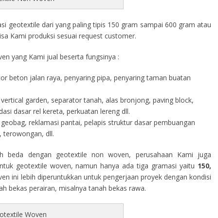
 geotextile dari yang paling tipis 150 gram sampai 600 gram atau
isa Kami produksi sesuai request customer.
en yang Kami jual beserta fungsinya :
cor beton jalan raya, penyaring pipa, penyaring taman buatan
vertical garden, separator tanah, alas bronjong, paving block,
i dasar rel kereta, perkuatan lereng dll.
geobag, reklamasi pantai, pelapis struktur dasar pembuangan
 terowongan, dll.
h beda dengan geotextile non woven, perusahaan Kami juga
tuk geotextile woven, namun hanya ada tiga gramasi yaitu
150,
ven ini lebih diperuntukkan untuk pengerjaan proyek dengan kondisi
rah bekas perairan, misalnya tanah bekas rawa.