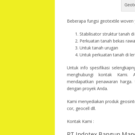
Geot
Beberapa fungsi geotextile woven y
Stabilisator struktur tanah 
Perkuatan tanah bekas raw
Untuk tanah urugan
Untuk perkuatan tanah di l
Untuk info spesifikasi selengkap
menghubungi kontak Kami. A
mendapatkan penawaran harga. U
dengan proyek Anda.
Kami menyediakan produk geosintet
cor, geocell dll.
Kontak Kami :
PT Indotex Bangun Mand