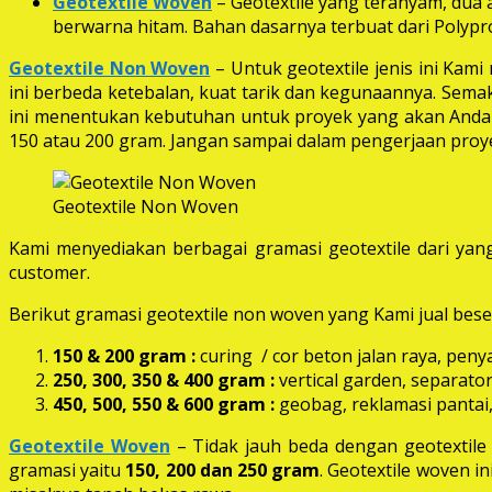
Geotextile Woven
– Geotextile yang teranyam, dua a
berwarna hitam. Bahan dasarnya terbuat dari Polypro
Geotextile Non Woven
– Untuk geotextile jenis ini Kam
ini berbeda ketebalan, kuat tarik dan kegunaannya. Semak
ini menentukan kebutuhan untuk proyek yang akan Anda k
150 atau 200 gram. Jangan sampai dalam pengerjaan proye
Geotextile Non Woven
Kami menyediakan berbagai gramasi geotextile dari yang
customer.
Berikut gramasi geotextile non woven yang Kami jual beser
150 & 200 gram :
curing / cor beton jalan raya, peny
250, 300, 350 & 400 gram
:
vertical garden, separator
450, 500, 550 & 600 gram :
geobag, reklamasi pantai,
Geotextile Woven
– Tidak jauh beda dengan geotextil
gramasi yaitu
150, 200 dan 250 gram
. Geotextile woven i