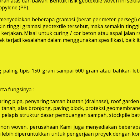
rah atas dan bawah. Bentuk fisik geotextile woven ini seki
pylene (PP).
i menyediakan beberapa gramasi (berat per meter persegi) 
in tinggi gramasi geotextile tersebut, maka semakin tinggi 
erjakan. Misal untuk curing / cor beton atau aspal jalan
k terjadi kesalahan dalam menggunakan spesifikasi, baik 
 paling tipis 150 gram sampai 600 gram atau bahkan leb
ta fungsinya :
aring pipa, penyaring taman buatan (drainase), roof garden d
 tanah, alas bronjong, paving block, proteksi geomembrane, 
 pelapis struktur dasar pembuangan sampah, stockpile batu
e non woven, perusahaan Kami juga menyediakan beberapa
ni lebih diperuntukkan untuk pengerjaan proyek dengan kon