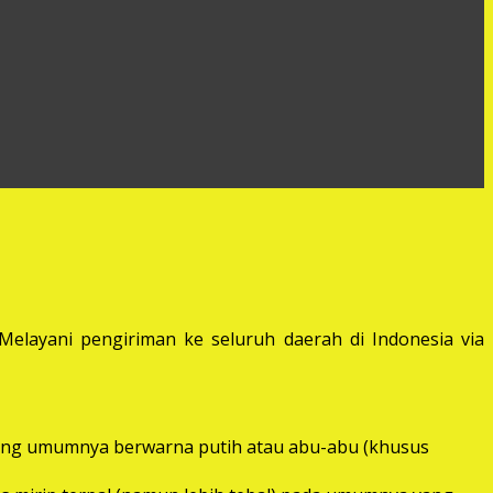
elayani pengiriman ke seluruh daerah di Indonesia via
) yang umumnya berwarna putih atau abu-abu (khusus