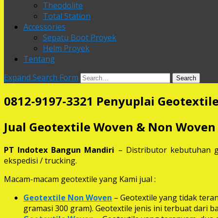
Theodolite
Total Station
Accessories
Sepatu Boot Proyek
Helm Proyek
Tentang
Expand Search Form
Search
0812-9197-3321 Penyuplai Geotextil
Jual Geotextile Woven & Non Woven
PT Indotex Bangun Mandiri
– Distributor kebutuhan g
ekspedisi / trucking.
Macam-macam geotextile yang Kami jual :
Geotextile Non Woven
– Geotextile yang tidak ter
gramasi 300 gram). Geotextile jenis ini terbuat dari 