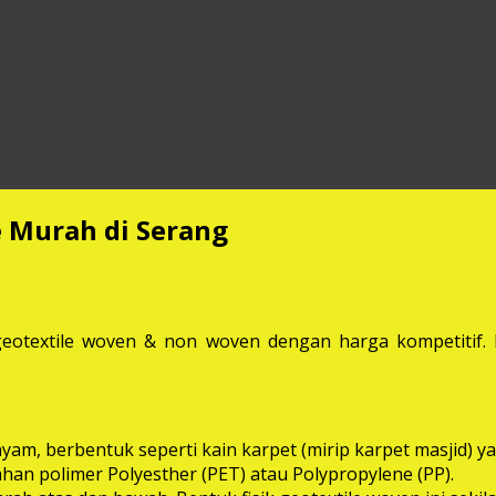
e Murah di Serang
eotextile woven & non woven dengan harga kompetitif. M
anyam, berbentuk seperti kain karpet (mirip karpet masjid
bahan polimer Polyesther (PET) atau Polypropylene (PP).