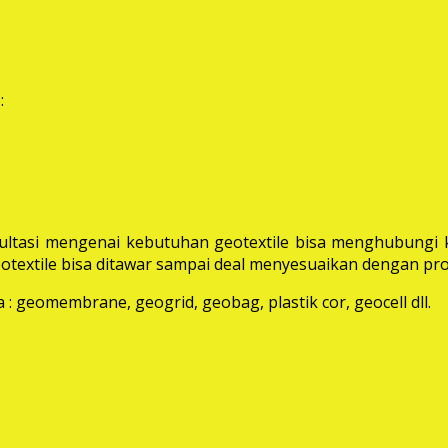
:
ltasi mengenai kebutuhan geotextile bisa menghubungi k
extile bisa ditawar sampai deal menyesuaikan dengan pro
: geomembrane, geogrid, geobag, plastik cor, geocell dll.