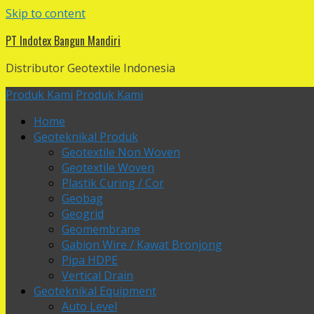
Skip to content
PT Indotex Bangun Mandiri
Distributor Geotextile Indonesia
Produk Kami
Produk Kami
Home
Geoteknikal Produk
Geotextile Non Woven
Geotextile Woven
Plastik Curing / Cor
Geobag
Geogrid
Geomembrane
Gabion Wire / Kawat Bronjong
Pipa HDPE
Vertical Drain
Geoteknikal Equipment
Auto Level