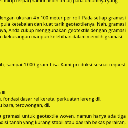
las mirip terpal (namun lebih tebal) pada umumnya yang
dengan ukuran 4 x 100 meter per roll. Pada setiap gramasi
pula ketebalan dan kuat tarik geotextilenya. Nah, gramasi
 raya, Anda cukup menggunakan geotextile dengan gramasi
itu kekurangan maupun kelebihan dalam memilih gramasi.
ih, sampai 1.000 gram bisa Kami produksi sesuai request
ll.
fondasi dasar rel kereta, perkuatan lereng dll.
 bara, terowongan, dll.
 gramasi untuk geotextile woven, namun hanya ada tiga
disi tanah yang kurang stabil atau daerah bekas perairan,