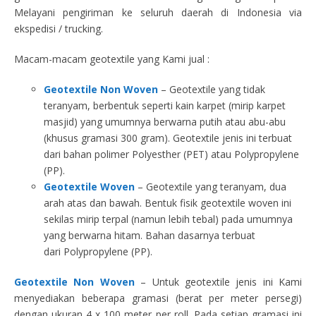
Melayani pengiriman ke seluruh daerah di Indonesia via
ekspedisi / trucking.
Macam-macam geotextile yang Kami jual :
Geotextile Non Woven
– Geotextile yang tidak
teranyam, berbentuk seperti kain karpet (mirip karpet
masjid) yang umumnya berwarna putih atau abu-abu
(khusus gramasi 300 gram). Geotextile jenis ini terbuat
dari bahan polimer Polyesther (PET) atau Polypropylene
(PP).
Geotextile Woven
– Geotextile yang teranyam, dua
arah atas dan bawah. Bentuk fisik geotextile woven ini
sekilas mirip terpal (namun lebih tebal) pada umumnya
yang berwarna hitam. Bahan dasarnya terbuat
dari Polypropylene (PP).
Geotextile Non Woven
– Untuk geotextile jenis ini Kami
menyediakan beberapa gramasi (berat per meter persegi)
dengan ukuran 4 x 100 meter per roll. Pada setiap gramasi ini