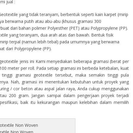
i jual :
eotextile yang tidak teranyam, berbentuk seperti kain karpet (mirip
a berwarna putih atau abu-abu (khusus gramasi 300
terbuat dari bahan polimer Polyesther (PET) atau Polypropylene (PP).
tile yang teranyam, dua arah atas dan bawah. Bentuk fisik
s mirip terpal (namun lebih tebal) pada umumnya yang berwarna
at dari Polypropylene (PP).
eotextile jenis ini Kami menyediakan beberapa gramasi (berat per
00 meter per roll. Pada setiap gramasi ini berbeda ketebalan, kuat
tinggi gramasi geotextile tersebut, maka semakin tinggi pula
ilenya. Nah, gramasi ini menentukan kebutuhan untuk proyek yang
curing / cor beton atau aspal jalan raya, Anda cukup menggunakan
atau 200 gram. Jangan sampai dalam pengerjaan proyek terjadi
sifikasi, baik itu kekurangan maupun kelebihan dalam memilih
extile Non Woven