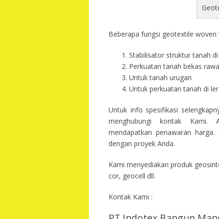
Geot
Beberapa fungsi geotextile woven y
Stabilisator struktur tanah 
Perkuatan tanah bekas raw
Untuk tanah urugan
Untuk perkuatan tanah di l
Untuk info spesifikasi selengkap
menghubungi kontak Kami. A
mendapatkan penawaran harga. U
dengan proyek Anda.
Kami menyediakan produk geosintet
cor, geocell dll.
Kontak Kami :
PT Indotex Bangun Mand