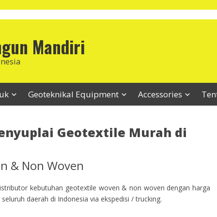
ngun Mandiri
onesia
duk
Geoteknikal Equipment
Accessories
Ten
enyuplai Geotextile Murah di
ven & Non Woven
stributor kebutuhan geotextile woven & non woven dengan harga
seluruh daerah di Indonesia via ekspedisi / trucking.