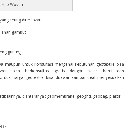
extile Woven
ang sering diterapkan :
di lahan gambut
a
ereng gunung
nya maupun untuk konsultasi mengenai kebutuhan geotextile bisa
nda bisa berkonsultasi gratis dengan sales Kami dan
ntuk harga geotextile bisa ditawar sampai deal menyesuaikan
ik lainnya, diantaranya : geomembrane, geogrid, geobag, plastik
iri