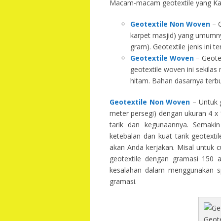
Macam-macam geotextile yang Kam
Geotextile Non Woven
– G
karpet masjid) yang umumny
gram). Geotextile jenis ini 
Geotextile Woven
– Geotex
geotextile woven ini sekila
hitam. Bahan dasarnya terbu
Geotextile Non Woven
– Untuk g
meter persegi) dengan ukuran 4 x 1
tarik dan kegunaannya. Semakin 
ketebalan dan kuat tarik geotext
akan Anda kerjakan. Misal untuk 
geotextile dengan gramasi 150 
kesalahan dalam menggunakan spe
gramasi.
Geot