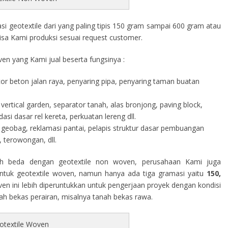
 geotextile dari yang paling tipis 150 gram sampai 600 gram atau
isa Kami produksi sesuai request customer.
en yang Kami jual beserta fungsinya :
cor beton jalan raya, penyaring pipa, penyaring taman buatan
vertical garden, separator tanah, alas bronjong, paving block,
i dasar rel kereta, perkuatan lereng dll.
geobag, reklamasi pantai, pelapis struktur dasar pembuangan
 terowongan, dll.
h beda dengan geotextile non woven, perusahaan Kami juga
tuk geotextile woven, namun hanya ada tiga gramasi yaitu
150,
ven ini lebih diperuntukkan untuk pengerjaan proyek dengan kondisi
rah bekas perairan, misalnya tanah bekas rawa.