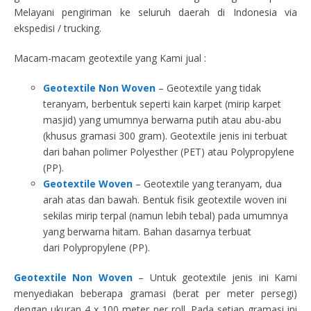
Melayani pengiriman ke seluruh daerah di Indonesia via
ekspedisi / trucking.
Macam-macam geotextile yang Kami jual :
Geotextile Non Woven
– Geotextile yang tidak
teranyam, berbentuk seperti kain karpet (mirip karpet
masjid) yang umumnya berwarna putih atau abu-abu
(khusus gramasi 300 gram). Geotextile jenis ini terbuat
dari bahan polimer Polyesther (PET) atau Polypropylene
(PP).
Geotextile Woven
– Geotextile yang teranyam, dua
arah atas dan bawah. Bentuk fisik geotextile woven ini
sekilas mirip terpal (namun lebih tebal) pada umumnya
yang berwarna hitam. Bahan dasarnya terbuat
dari Polypropylene (PP).
Geotextile Non Woven
– Untuk geotextile jenis ini Kami
menyediakan beberapa gramasi (berat per meter persegi)
dengan ukuran 4 x 100 meter per roll. Pada setiap gramasi ini