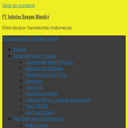
Skip to content
PT Indotex Bangun Mandiri
Distributor Geotextile Indonesia
Produk Kami
Produk Kami
Home
Geoteknikal Produk
Geotextile Non Woven
Geotextile Woven
Plastik Curing / Cor
Geobag
Geogrid
Geomembrane
Gabion Wire / Kawat Bronjong
Pipa HDPE
Vertical Drain
Geoteknikal Equipment
Auto Level