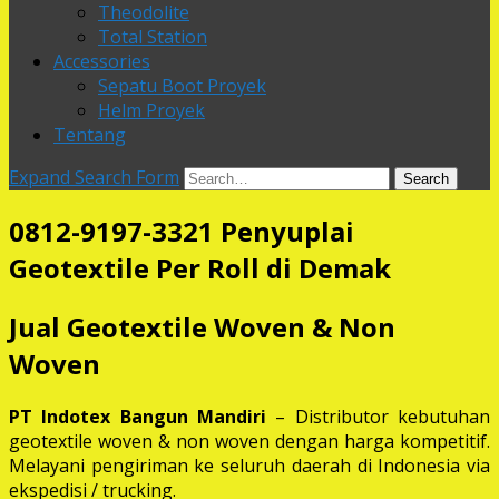
Theodolite
Total Station
Accessories
Sepatu Boot Proyek
Helm Proyek
Tentang
Expand Search Form
Search
0812-9197-3321 Penyuplai
Geotextile Per Roll di Demak
Jual Geotextile Woven & Non
Woven
PT Indotex Bangun Mandiri
– Distributor kebutuhan
geotextile woven & non woven dengan harga kompetitif.
Melayani pengiriman ke seluruh daerah di Indonesia via
ekspedisi / trucking.