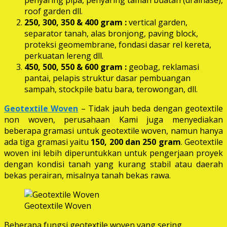
roof garden dll.
250, 300, 350 & 400 gram
:
vertical garden,
separator tanah, alas bronjong, paving block,
proteksi geomembrane, fondasi dasar rel kereta,
perkuatan lereng dll.
450, 500, 550 & 600 gram :
geobag, reklamasi
pantai, pelapis struktur dasar pembuangan
sampah, stockpile batu bara, terowongan, dll.
Geotextile Woven
– Tidak jauh beda dengan geotextile
non woven, perusahaan Kami juga menyediakan
beberapa gramasi untuk geotextile woven, namun hanya
ada tiga gramasi yaitu
150, 200 dan 250 gram
. Geotextile
woven ini lebih diperuntukkan untuk pengerjaan proyek
dengan kondisi tanah yang kurang stabil atau daerah
bekas perairan, misalnya tanah bekas rawa.
Geotextile Woven
Beberapa fungsi geotextile woven yang sering