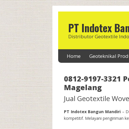
PT Indotex Ba
Distributor Geotextile Ind
Home
Geoteknikal Pro
0812-9197-3321 P
Magelang
Jual Geotextile Wo
PT Indotex Bangun Mandiri
– Di
kompetitif. Melayani pengiriman ke 