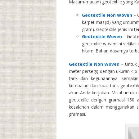
Macam-macam geotextile yang Kam
Geotextile Non Woven
– G
karpet masjid) yang umumny
gram). Geotextile jenis ini 
Geotextile Woven
– Geotex
geotextile woven ini sekila
hitam. Bahan dasarnya terbu
Geotextile Non Woven
– Untuk g
meter persegi) dengan ukuran 4 x 1
tarik dan kegunaannya. Semakin 
ketebalan dan kuat tarik geotext
akan Anda kerjakan. Misal untuk 
geotextile dengan gramasi 150 
kesalahan dalam menggunakan spe
gramasi.