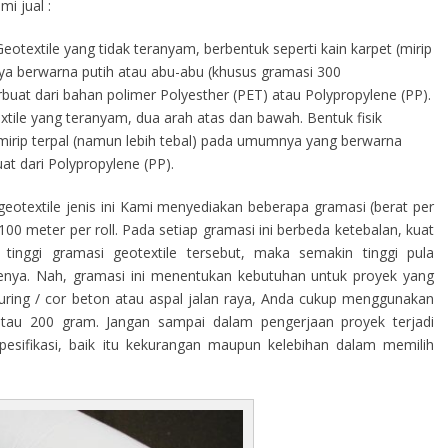
i jual :
eotextile yang tidak teranyam, berbentuk seperti kain karpet (mirip
a berwarna putih atau abu-abu (khusus gramasi 300
terbuat dari bahan polimer Polyesther (PET) atau Polypropylene (PP).
tile yang teranyam, dua arah atas dan bawah. Bentuk fisik
s mirip terpal (namun lebih tebal) pada umumnya yang berwarna
at dari Polypropylene (PP).
eotextile jenis ini Kami menyediakan beberapa gramasi (berat per
00 meter per roll. Pada setiap gramasi ini berbeda ketebalan, kuat
tinggi gramasi geotextile tersebut, maka semakin tinggi pula
ilenya. Nah, gramasi ini menentukan kebutuhan untuk proyek yang
curing / cor beton atau aspal jalan raya, Anda cukup menggunakan
atau 200 gram. Jangan sampai dalam pengerjaan proyek terjadi
sifikasi, baik itu kekurangan maupun kelebihan dalam memilih