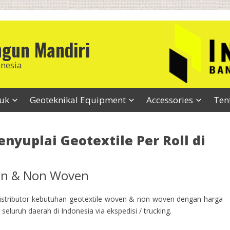
ngun Mandiri
onesia
duk
Geoteknikal Equipment
Accessories
Ten
enyuplai Geotextile Per Roll di
ven & Non Woven
stributor kebutuhan geotextile woven & non woven dengan harga
seluruh daerah di Indonesia via ekspedisi / trucking.