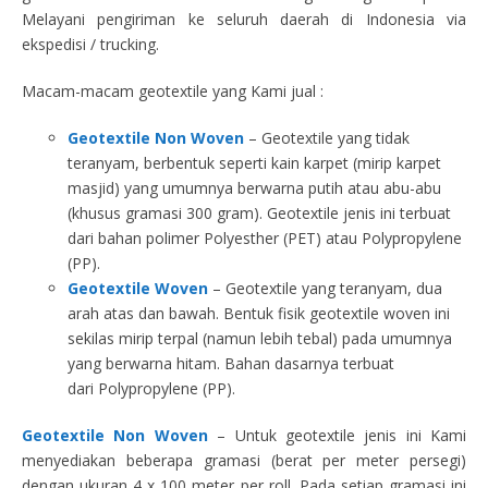
Melayani pengiriman ke seluruh daerah di Indonesia via
ekspedisi / trucking.
Macam-macam geotextile yang Kami jual :
Geotextile Non Woven
– Geotextile yang tidak
teranyam, berbentuk seperti kain karpet (mirip karpet
masjid) yang umumnya berwarna putih atau abu-abu
(khusus gramasi 300 gram). Geotextile jenis ini terbuat
dari bahan polimer Polyesther (PET) atau Polypropylene
(PP).
Geotextile Woven
– Geotextile yang teranyam, dua
arah atas dan bawah. Bentuk fisik geotextile woven ini
sekilas mirip terpal (namun lebih tebal) pada umumnya
yang berwarna hitam. Bahan dasarnya terbuat
dari Polypropylene (PP).
Geotextile Non Woven
– Untuk geotextile jenis ini Kami
menyediakan beberapa gramasi (berat per meter persegi)
dengan ukuran 4 x 100 meter per roll. Pada setiap gramasi ini