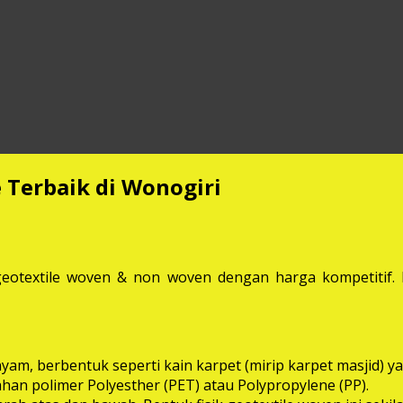
 Terbaik di Wonogiri
eotextile woven & non woven dengan harga kompetitif. M
anyam, berbentuk seperti kain karpet (mirip karpet masjid
bahan polimer Polyesther (PET) atau Polypropylene (PP).