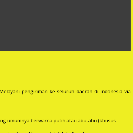
elayani pengiriman ke seluruh daerah di Indonesia via
) yang umumnya berwarna putih atau abu-abu (khusus