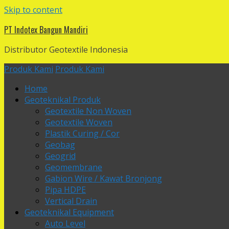
Skip to content
PT Indotex Bangun Mandiri
Distributor Geotextile Indonesia
Produk Kami
Produk Kami
Home
Geoteknikal Produk
Geotextile Non Woven
Geotextile Woven
Plastik Curing / Cor
Geobag
Geogrid
Geomembrane
Gabion Wire / Kawat Bronjong
Pipa HDPE
Vertical Drain
Geoteknikal Equipment
Auto Level