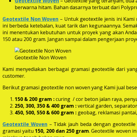
Geotextile Woven
– Geotextile yang teranyam, dua a
berwarna hitam. Bahan dasarnya terbuat dari Polypro
Geotextile Non Woven
– Untuk geotextile jenis ini Kam
ini berbeda ketebalan, kuat tarik dan kegunaannya. Semak
ini menentukan kebutuhan untuk proyek yang akan Anda k
150 atau 200 gram. Jangan sampai dalam pengerjaan proye
Geotextile Non Woven
Kami menyediakan berbagai gramasi geotextile dari yang
customer.
Berikut gramasi geotextile non woven yang Kami jual beser
150 & 200 gram :
curing / cor beton jalan raya, peny
250, 300, 350 & 400 gram
:
vertical garden, separator
450, 500, 550 & 600 gram :
geobag, reklamasi pantai,
Geotextile Woven
– Tidak jauh beda dengan geotextil
gramasi yaitu
150, 200 dan 250 gram
. Geotextile woven i