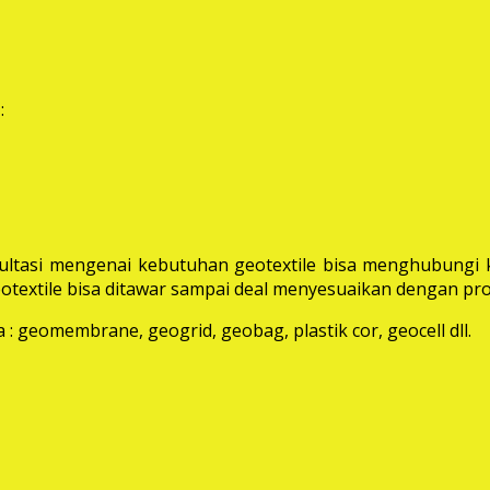
:
ltasi mengenai kebutuhan geotextile bisa menghubungi k
extile bisa ditawar sampai deal menyesuaikan dengan pro
: geomembrane, geogrid, geobag, plastik cor, geocell dll.