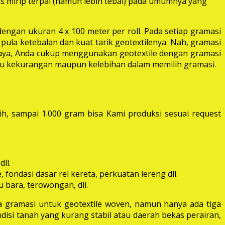
las mirip terpal (namun lebih tebal) pada umumnya yang
dengan ukuran 4 x 100 meter per roll. Pada setiap gramasi
pula ketebalan dan kuat tarik geotextilenya. Nah, gramasi
 raya, Anda cukup menggunakan geotextile dengan gramasi
itu kekurangan maupun kelebihan dalam memilih gramasi.
ih, sampai 1.000 gram bisa Kami produksi sesuai request
ll.
fondasi dasar rel kereta, perkuatan lereng dll.
 bara, terowongan, dll.
 gramasi untuk geotextile woven, namun hanya ada tiga
disi tanah yang kurang stabil atau daerah bekas perairan,