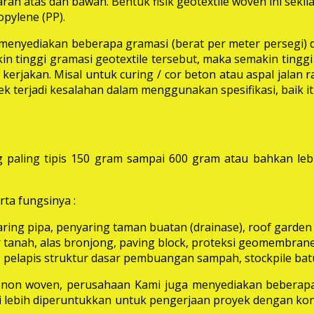
rah atas dan bawah. Bentuk fisik geotextile woven ini seki
pylene (PP).
i menyediakan beberapa gramasi (berat per meter persegi) 
in tinggi gramasi geotextile tersebut, maka semakin tinggi 
erjakan. Misal untuk curing / cor beton atau aspal jalan
k terjadi kesalahan dalam menggunakan spesifikasi, baik 
 paling tipis 150 gram sampai 600 gram atau bahkan leb
ta fungsinya :
aring pipa, penyaring taman buatan (drainase), roof garden d
 tanah, alas bronjong, paving block, proteksi geomembrane, 
 pelapis struktur dasar pembuangan sampah, stockpile batu
e non woven, perusahaan Kami juga menyediakan beberapa
ni lebih diperuntukkan untuk pengerjaan proyek dengan kon