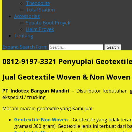
Theodolite
Total Station
Accessories
Sepatu Boot Proyek
Helm Proyek
Tentang
Expand Search Form
Search
0812-9197-3321 Penyuplai Geotextile
Jual Geotextile Woven & Non Woven
PT Indotex Bangun Mandiri
– Distributor kebutuhan g
ekspedisi / trucking.
Macam-macam geotextile yang Kami jual :
Geotextile Non Woven
– Geotextile yang tidak ter
gramasi 300 gram). Geotextile jenis ini terbuat dari 