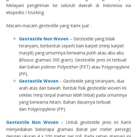
Melayani pengiriman ke seluruh daerah di Indonesia via
ekspedisi / trucking.
Macam-macam geotextile yang Kami jual :
Geotextile Non Woven
– Geotextile yang tidak
teranyam, berbentuk seperti kain karpet (mirip karpet
masjid) yang umumnya berwarna putih atau abu-abu
(khusus gramasi 300 gram). Geotextile jenis ini terbuat
dari bahan polimer Polyesther (PET) atau Polypropylene
(PP).
Geotextile Woven
– Geotextile yang teranyam, dua
arah atas dan bawah. Bentuk fisik geotextile woven ini
sekilas mirip terpal (namun lebih tebal) pada umumnya
yang berwarna hitam. Bahan dasarnya terbuat
dari Polypropylene (PP).
Geotextile Non Woven
– Untuk geotextile jenis ini Kami
menyediakan beberapa gramasi (berat per meter persegi)
dengan ukuran 4 x 100 meter per roll. Pada setiap gramasi ini