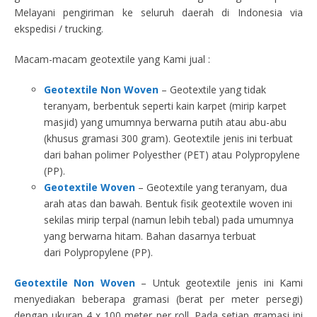
Melayani pengiriman ke seluruh daerah di Indonesia via
ekspedisi / trucking.
Macam-macam geotextile yang Kami jual :
Geotextile Non Woven
– Geotextile yang tidak
teranyam, berbentuk seperti kain karpet (mirip karpet
masjid) yang umumnya berwarna putih atau abu-abu
(khusus gramasi 300 gram). Geotextile jenis ini terbuat
dari bahan polimer Polyesther (PET) atau Polypropylene
(PP).
Geotextile Woven
– Geotextile yang teranyam, dua
arah atas dan bawah. Bentuk fisik geotextile woven ini
sekilas mirip terpal (namun lebih tebal) pada umumnya
yang berwarna hitam. Bahan dasarnya terbuat
dari Polypropylene (PP).
Geotextile Non Woven
– Untuk geotextile jenis ini Kami
menyediakan beberapa gramasi (berat per meter persegi)
dengan ukuran 4 x 100 meter per roll. Pada setiap gramasi ini