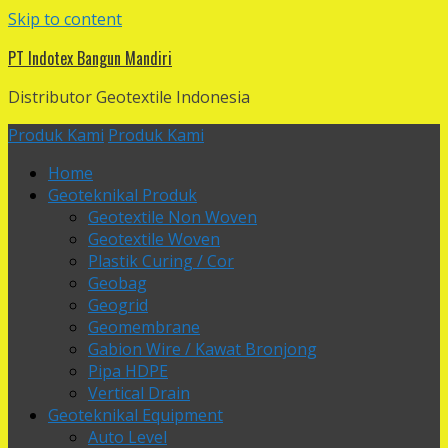
Skip to content
PT Indotex Bangun Mandiri
Distributor Geotextile Indonesia
Produk Kami
Produk Kami
Home
Geoteknikal Produk
Geotextile Non Woven
Geotextile Woven
Plastik Curing / Cor
Geobag
Geogrid
Geomembrane
Gabion Wire / Kawat Bronjong
Pipa HDPE
Vertical Drain
Geoteknikal Equipment
Auto Level