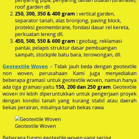
roof garden dll.
250, 300, 350 & 400 gram
:
vertical garden,
separator tanah, alas bronjong, paving block,
proteksi geomembrane, fondasi dasar rel kereta,
perkuatan lereng dll.
450, 500, 550 & 600 gram :
geobag, reklamasi
pantai, pelapis struktur dasar pembuangan
sampah, stockpile batu bara, terowongan, dll.
Geotextile Woven
– Tidak jauh beda dengan geotextile
non woven, perusahaan Kami juga menyediakan
beberapa gramasi untuk geotextile woven, namun hanya
ada tiga gramasi yaitu
150, 200 dan 250 gram
. Geotextile
woven ini lebih diperuntukkan untuk pengerjaan proyek
dengan kondisi tanah yang kurang stabil atau daerah
bekas perairan, misalnya tanah bekas rawa.
Geotextile Woven
Beberapa fungsi geotextile woven yang sering