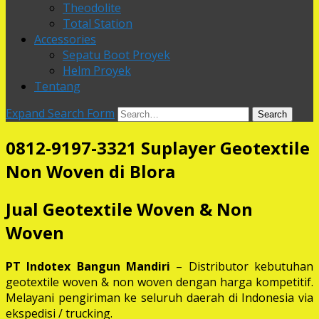
Theodolite
Total Station
Accessories
Sepatu Boot Proyek
Helm Proyek
Tentang
Expand Search Form
Search
0812-9197-3321 Suplayer Geotextile
Non Woven di Blora
Jual Geotextile Woven & Non
Woven
PT Indotex Bangun Mandiri
– Distributor kebutuhan
geotextile woven & non woven dengan harga kompetitif.
Melayani pengiriman ke seluruh daerah di Indonesia via
ekspedisi / trucking.