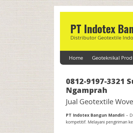
PT Indotex Ba
Distributor Geotextile Ind
Home
Geoteknikal Pro
0812-9197-3321 S
Ngamprah
Jual Geotextile Wo
PT Indotex Bangun Mandiri
– Di
kompetitif. Melayani pengiriman ke 