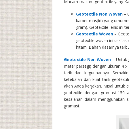
Macam-macam geotextile yang Kam
Geotextile Non Woven
– G
karpet masjid) yang umumny
gram). Geotextile jenis ini 
Geotextile Woven
– Geotex
geotextile woven ini sekila
hitam. Bahan dasarnya terbu
Geotextile Non Woven
– Untuk g
meter persegi) dengan ukuran 4 x 1
tarik dan kegunaannya. Semakin 
ketebalan dan kuat tarik geotext
akan Anda kerjakan. Misal untuk 
geotextile dengan gramasi 150 
kesalahan dalam menggunakan spe
gramasi.