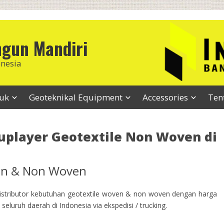
ngun Mandiri
onesia
duk
Geoteknikal Equipment
Accessories
Ten
uplayer Geotextile Non Woven di
ven & Non Woven
stributor kebutuhan geotextile woven & non woven dengan harga
seluruh daerah di Indonesia via ekspedisi / trucking.