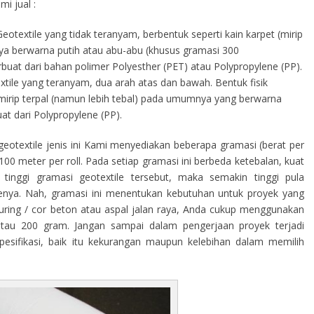
i jual :
eotextile yang tidak teranyam, berbentuk seperti kain karpet (mirip
a berwarna putih atau abu-abu (khusus gramasi 300
terbuat dari bahan polimer Polyesther (PET) atau Polypropylene (PP).
tile yang teranyam, dua arah atas dan bawah. Bentuk fisik
s mirip terpal (namun lebih tebal) pada umumnya yang berwarna
at dari Polypropylene (PP).
eotextile jenis ini Kami menyediakan beberapa gramasi (berat per
00 meter per roll. Pada setiap gramasi ini berbeda ketebalan, kuat
tinggi gramasi geotextile tersebut, maka semakin tinggi pula
ilenya. Nah, gramasi ini menentukan kebutuhan untuk proyek yang
curing / cor beton atau aspal jalan raya, Anda cukup menggunakan
atau 200 gram. Jangan sampai dalam pengerjaan proyek terjadi
sifikasi, baik itu kekurangan maupun kelebihan dalam memilih