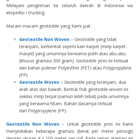
Melayani pengiriman ke seluruh daerah di Indonesia via
ekspedisi / trucking.
Macam-macam geotextile yang Kami jual :
Geotextile Non Woven
– Geotextile yang tidak
teranyam, berbentuk seperti kain karpet (mirip karpet
masjid) yang umumnya berwarna putih atau abu-abu
(khusus gramasi 300 gram). Geotextile jenis ini terbuat
dari bahan polimer Polyesther (PET) atau Polypropylene
(PP).
Geotextile Woven
– Geotextile yang teranyam, dua
arah atas dan bawah. Bentuk fisik geotextile woven ini
sekilas mirip terpal (namun lebih tebal) pada umumnya
yang berwarna hitam. Bahan dasarnya terbuat
dari Polypropylene (PP).
Geotextile Non Woven
– Untuk geotextile jenis ini Kami
menyediakan beberapa gramasi (berat per meter persegi)
dengan ukuran 4 x 100 meter per roll. Pada setiap gramasi ini